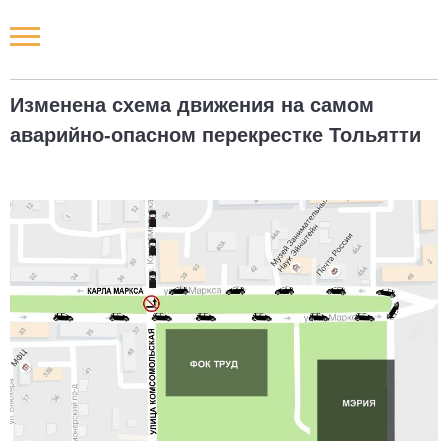
Новости РФ
Изменена схема движения на самом
Городские новости
аварийно-опасном перекрестке Тольятти
Новости компаний
Наши мероприятия
Статьи