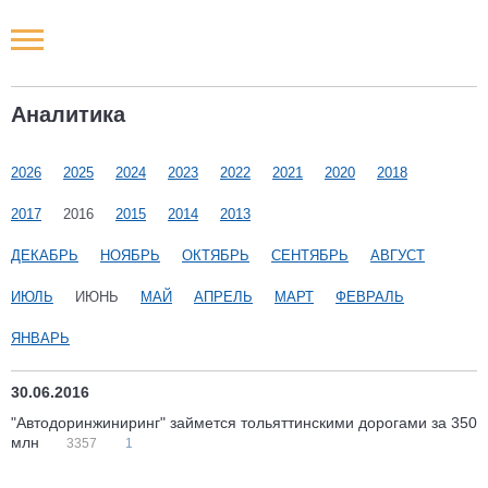
Новости РФ
Аналитика
Городские новости
2026
2025
2024
2023
2022
2021
2020
2018
Новости компаний
2017
2016
2015
2014
2013
Наши мероприятия
ДЕКАБРЬ
НОЯБРЬ
ОКТЯБРЬ
СЕНТЯБРЬ
АВГУСТ
ИЮЛЬ
ИЮНЬ
МАЙ
АПРЕЛЬ
МАРТ
ФЕВРАЛЬ
Статьи
ЯНВАРЬ
30.06.2016
"Автодоринжиниринг" займется тольяттинскими дорогами за 350
млн
3357
1