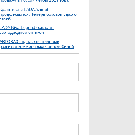
продажу в России летом 2027 года
Краш-тесты LADA Azimut
продолжаются. Теперь боковой удар о
столб!
LADA Niva Legend оснастят
светодиодной оптикой
АВТОВАЗ поделился планами
развития коммерческих автомобилей