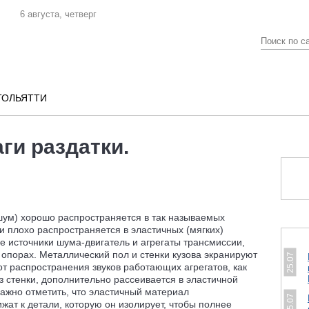
6 августа, четверг
ТОЛЬЯТТИ
и раздатки.
, шум) хорошо распространяется в так называемых
и плохо распространяется в эластичных (мягких)
е источники шума-двигатель и агрегаты трансмиссии,
опорах. Металлический пол и стенки кузова экранируют
25.07
от распространения звуков работающих агрегатов, как
ез стенки, дополнительно рассеивается в эластичной
ажно отметить, что эластичный материал
25.07
ат к детали, которую он изолирует, чтобы полнее