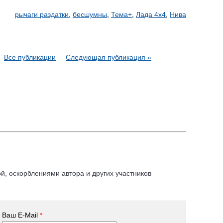
рычаги раздатки
,
бесшумны
,
Тема+
,
Лада 4х4
,
Нива
Все публикации
Следующая публикация »
, оскорблениями автора и других участников
Ваш E-Mail
*