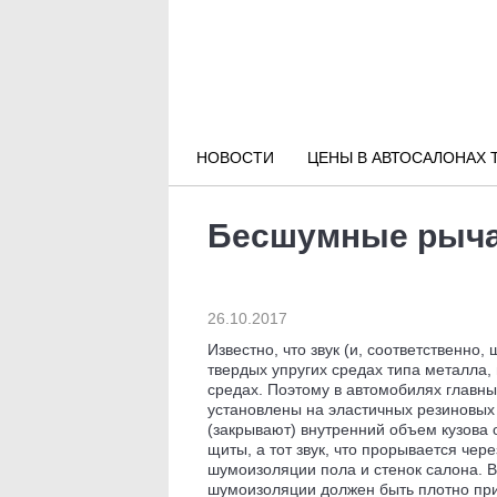
Новости РФ
Городские новости
НОВОСТИ
ЦЕНЫ В АВТОСАЛОНАХ 
Новости компаний
Бесшумные рычаг
Наши мероприятия
Статьи
26.10.2017
Известно, что звук (и, соответственно
твердых упругих средах типа металла, 
средах. Поэтому в автомобилях главны
установлены на эластичных резиновых 
(закрывают) внутренний объем кузова 
щиты, а тот звук, что прорывается чер
шумоизоляции пола и стенок салона. В
шумоизоляции должен быть плотно приж