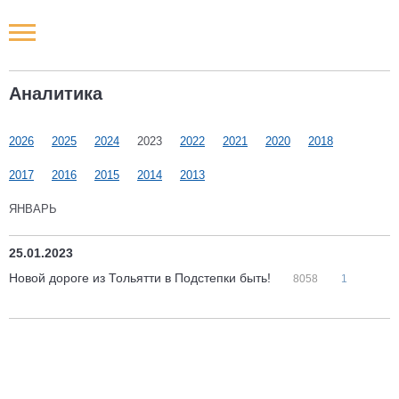
Новости РФ
Аналитика
Городские новости
2026
2025
2024
2023
2022
2021
2020
2018
Новости компаний
2017
2016
2015
2014
2013
Наши мероприятия
ЯНВАРЬ
Статьи
25.01.2023
Новой дороге из Тольятти в Подстепки быть!
8058
1