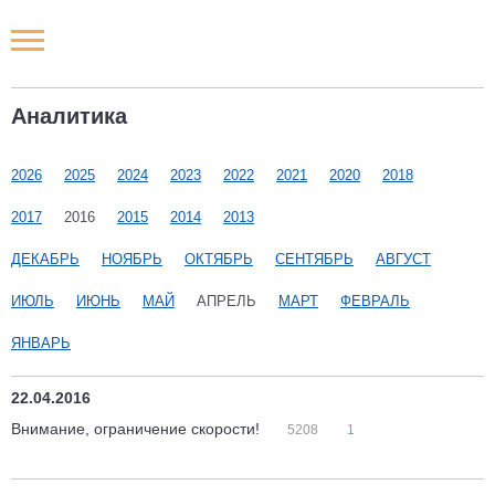
Новости РФ
Аналитика
Городские новости
2026
2025
2024
2023
2022
2021
2020
2018
Новости компаний
2017
2016
2015
2014
2013
Наши мероприятия
ДЕКАБРЬ
НОЯБРЬ
ОКТЯБРЬ
СЕНТЯБРЬ
АВГУСТ
ИЮЛЬ
ИЮНЬ
МАЙ
АПРЕЛЬ
МАРТ
ФЕВРАЛЬ
Статьи
ЯНВАРЬ
22.04.2016
Внимание, ограничение скорости!
5208
1