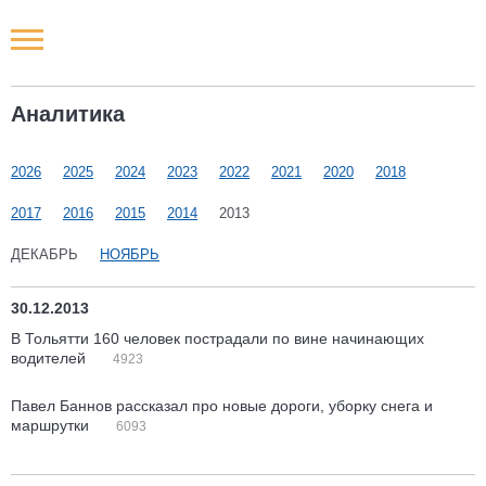
Новости РФ
Аналитика
Городские новости
2026
2025
2024
2023
2022
2021
2020
2018
Новости компаний
2017
2016
2015
2014
2013
Наши мероприятия
ДЕКАБРЬ
НОЯБРЬ
Статьи
30.12.2013
В Тольятти 160 человек пострадали по вине начинающих
водителей
4923
Павел Баннов рассказал про новые дороги, уборку снега и
маршрутки
6093