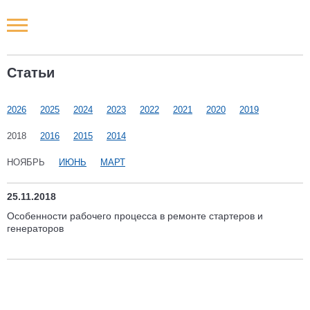
Новости РФ
Статьи
Городские новости
2026
2025
2024
2023
2022
2021
2020
2019
Новости компаний
2018
2016
2015
2014
Наши мероприятия
НОЯБРЬ
ИЮНЬ
МАРТ
Статьи
25.11.2018
Особенности рабочего процесса в ремонте стартеров и
генераторов