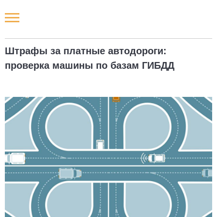
Новости РФ
Штрафы за платные автодороги:
Городские новости
проверка машины по базам ГИБДД
Новости компаний
Наши мероприятия
Статьи