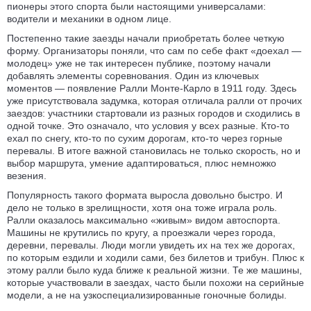
пионеры этого спорта были настоящими универсалами:
водители и механики в одном лице.
Постепенно такие заезды начали приобретать более четкую
форму. Организаторы поняли, что сам по себе факт «доехал —
молодец» уже не так интересен публике, поэтому начали
добавлять элементы соревнования. Один из ключевых
моментов — появление Ралли Монте-Карло в 1911 году. Здесь
уже присутствовала задумка, которая отличала ралли от прочих
заездов: участники стартовали из разных городов и сходились в
одной точке. Это означало, что условия у всех разные. Кто-то
ехал по снегу, кто-то по сухим дорогам, кто-то через горные
перевалы. В итоге важной становилась не только скорость, но и
выбор маршрута, умение адаптироваться, плюс немножко
везения.
Популярность такого формата выросла довольно быстро. И
дело не только в зрелищности, хотя она тоже играла роль.
Ралли оказалось максимально «живым» видом автоспорта.
Машины не крутились по кругу, а проезжали через города,
деревни, перевалы. Люди могли увидеть их на тех же дорогах,
по которым ездили и ходили сами, без билетов и трибун. Плюс к
этому ралли было куда ближе к реальной жизни. Те же машины,
которые участвовали в заездах, часто были похожи на серийные
модели, а не на узкоспециализированные гоночные болиды.