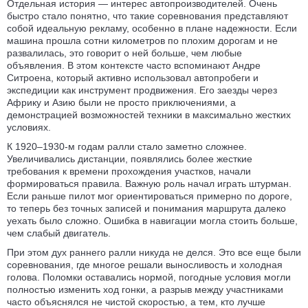
Отдельная история — интерес автопроизводителей. Очень
быстро стало понятно, что такие соревнования представляют
собой идеальную рекламу, особенно в плане надежности. Если
машина прошла сотни километров по плохим дорогам и не
развалилась, это говорит о ней больше, чем любые
объявления. В этом контексте часто вспоминают Андре
Ситроена, который активно использовал автопробеги и
экспедиции как инструмент продвижения. Его заезды через
Африку и Азию были не просто приключениями, а
демонстрацией возможностей техники в максимально жестких
условиях.
К 1920–1930-м годам ралли стало заметно сложнее.
Увеличивались дистанции, появлялись более жесткие
требования к времени прохождения участков, начали
формироваться правила. Важную роль начал играть штурман.
Если раньше пилот мог ориентироваться примерно по дороге,
то теперь без точных записей и понимания маршрута далеко
уехать было сложно. Ошибка в навигации могла стоить больше,
чем слабый двигатель.
При этом дух раннего ралли никуда не делся. Это все еще были
соревнования, где многое решали выносливость и холодная
голова. Поломки оставались нормой, погодные условия могли
полностью изменить ход гонки, а разрыв между участниками
часто объяснялся не чистой скоростью, а тем, кто лучше