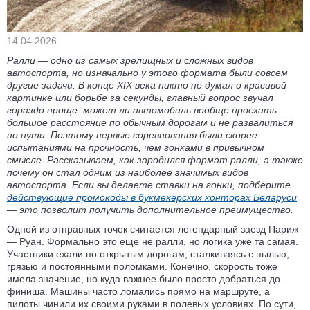
14.04.2026
Ралли — одно из самых зрелищных и сложных видов
автоспорта, но изначально у этого формата были совсем
другие задачи. В конце XIX века никто не думал о красивой
картинке или борьбе за секунды, главный вопрос звучал
гораздо проще: может ли автомобиль вообще проехать
большое расстояние по обычным дорогам и не развалиться
по пути. Поэтому первые соревнования были скорее
испытаниями на прочность, чем гонками в привычном
смысле. Рассказываем, как зародился формат ралли, а также
почему он стал одним из наиболее значимых видов
автоспорта. Если вы делаете ставки на гонки, подберите
действующие промокоды в букмекерских конторах Беларуси
— это позволит получить дополнительное преимущество.
Одной из отправных точек считается легендарный заезд Париж
— Руан. Формально это еще не ралли, но логика уже та самая.
Участники ехали по открытым дорогам, сталкиваясь с пылью,
грязью и постоянными поломками. Конечно, скорость тоже
имела значение, но куда важнее было просто добраться до
финиша. Машины часто ломались прямо на маршруте, а
пилоты чинили их своими руками в полевых условиях. По сути,