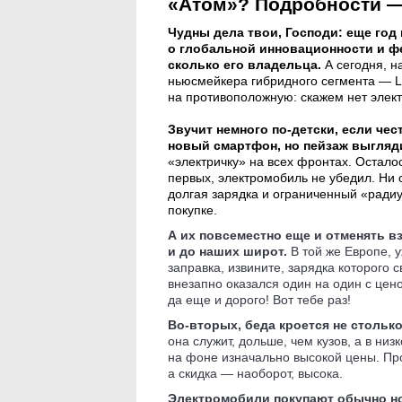
«Атом»? Подробности —
Чудны дела твои, Господи: еще год
о глобальной инновационности и ф
сколько его владельца.
А сегодня, н
ньюсмейкера гибридного сегмента — L
на противоположную: скажем нет элек
Звучит немного по-детски, если чес
новый смартфон, но пейзаж выгляд
«электричку» на всех фронтах. Осталос
первых, электромобиль не убедил. Ни 
долгая зарядка и ограниченный «радиу
покупке.
А их повсеместно еще и отменять вз
и до наших широт.
В той же Европе, 
заправка, извините, зарядка которого
внезапно оказался один на один с цено
да еще и дорого! Вот тебе раз!
Во-вторых, беда кроется не стольк
она служит, дольше, чем кузов, а в ни
на фоне изначально высокой цены. Про
а скидка — наоборот, высока.
Электромобили покупают обычно но