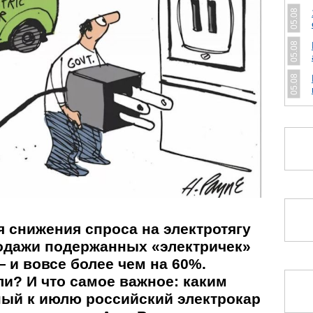
05.08
05.08
05.08
 снижения спроса на электротягу
родажи подержанных «электричек»
 и вовсе более чем на 60%.
и? И что самое важное: каким
ный к июлю российский электрокар