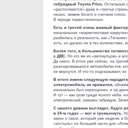
гибридный Toyota Prius.
Остальные о
«расползаются» даже в «третьи страны
нюанс, живем богато и считаем плохо,
В череде первостепенных.
Есть и третий очень важный фактор,
изначальная «маркетинговая накрутка»
разбилась о реальность, как «Титаник
есть, но далеко не в тех количествах, 
Более того, в большинстве сегмент
с ДВС.
Но кто же из «автокупцов» и ап
Да никто. В итоге уже сейчас, на трети
разочаровавшихся автомобилистов, ко
не вернутся. И что-то подсказывает, и
В итоге имеем следующую парадигм
электромобиль не прижился,
облажа
изначально был переоценен, и на данн
И тут — как гром среди ясного неба: 
электрический, никаких гибридов. Зач
С нашего дивана выглядит, будто ра
в 24-м годах — мог и громыхнуть.
Но
закон о такси, который уже неделю и б
«костыль» по большей части для «Атом