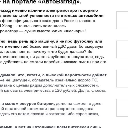
 на портале «АвтоВзгляд».
 назад именно наличие электромотора говорило
еноменальной успешности не столько автомобиля,
а фоне официального «захода» в Россию главного
i Xiang — тональность поменялась
тромотору — лучше вместе купим «шеснарь»!
тно, ведь речь про машину, а не про футболку или
ит именно так:
божественный ДВС давит богомерзкую
ь только понять: почему и что будет дальше? Во-
отечественного, ни даже зарубежного покупателя, ведь
с действия» не смогли перебить никакие льготы при его
думали, что, кстати, с высокой вероятности дойдет
уже не цветущей, обладатель изначально дорого ТС,
 связана с целым рядом дополнительных сложностей,
й киловатта электричества в 120 рублей. Долго, сложно,
о в малом ресурсе батареи,
долго на самом-то деле
зкой остаточной стоимости транспортного средства
дать его потом сложно и затратно, ибо спрос низок,
выми, а вот на «вторичке» всем интересен лишь