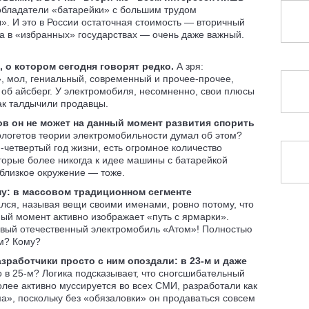
бладатели «батарейки» с большим трудом
». И это в России остаточная стоимость — вторичный
 а в «избранных» государствах — очень даже важный.
 о котором сегодня говорят редко.
А зря:
, мол, гениальный, современный и прочее-прочее,
» об айсберг. У электромобиля, несомненно, свои плюсы
как талдычили продавцы.
ов он не может на данный момент развития спорить
ологетов теории электромобильности думал об этом?
й-четвертый год жизни, есть огромное количество
торые более никогда к идее машины с батарейкой
х близкое окружение — тоже.
у: в массовом традиционном сегменте
лся, называя вещи своими именами, ровно потому, что
ый момент активно изображает «путь с ярмарки».
новый отечественный электромобиль «Атом»! Полностью
ем? Кому?
зработчики просто с ним опоздали: в 23-м и даже
 в 25-м? Логика подсказывает, что сногсшибательный
олее активно муссируется во всех СМИ, разработали как
а», поскольку без «обязаловки» он продаваться совсем