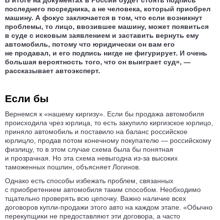
В итоге на документах в России будет стоять подпись
последнего посредника, а не человека, который приобрел
машину. А фокус заключается в том, что если возникнут
проблемы, то лицо, ввозившее машину, может появиться
в суде с исковым заявлением и заставить вернуть ему
автомобиль, потому что юридически он вам его
не продавал, и его подпись нигде не фигурирует. И очень
большая вероятность того, что он выиграет суд», —
рассказывает автоэксперт.
Если бы
Вернемся к «нашему киргизу». Если бы продажа автомобиля
происходила чрез юрлица, то есть закупило киргизское юрлицо,
приняло автомобиль и поставило на баланс российское
юрлицло, продав потом конечному покупателю — российскому
физлицу, то в этом случае схема была бы понятная
и прозрачная. Но эта схема невыгодна из-за высоких
таможенных пошлин, объясняет Логинов.
Однако есть способы избежать проблем, связанных
с приобретением автомобиля таким способом. Необходимо
тщательно проверять всю цепочку. Важно наличие всех
договоров купли-продажи этого авто на каждом этапе. «Обычно
перекупщики не предоставляют эти договора, а часто