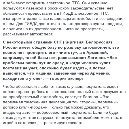
и забывают оформить электронное ПТС. Они успешно
пользуются лазейкой в российском законодательстве: нет
обязанности предоставлять в ГИБДД электронное ПТС,
в котором отражены все владельцы автомобиля и все сведения
о нем. Для ГИБДД достаточно только договора-купли-продажи,
и подписи на их достоверность никто не проверяет», —
рассказывает автоэксперт.
С некоторыми странами СНГ (Киргизия, Белоруссия)
Россия имеет общую базу по розыску автомобилей, это
позволяет проверить его «чистоту», а с Арменией,
например, такой базы нет, рассказывает Логинов. «Все
проблемы всплывут не сразу, а когда человек купит,
поставит на учет, спокойно будет ездить, а потом
выяснится, что машина, завезенная через Армению,
находится в угоне», — говорит эксперт.
Чтобы обезопасить себя от таких случаев, покупатель имеет
полное право требовать в автосалоне полный пакет документов
на приобретаемый автомобиль, советует Логинов. «Это
первичная таможенная декларация той стороны, первичный
договор купли-продажи. Только так можно доказать, что
владелец авто — добросовестный покупатель. Если не будет
таких документов на руках, то покупка автомобиля может стать
игрой в лотерею», — резюмирует эксперт.