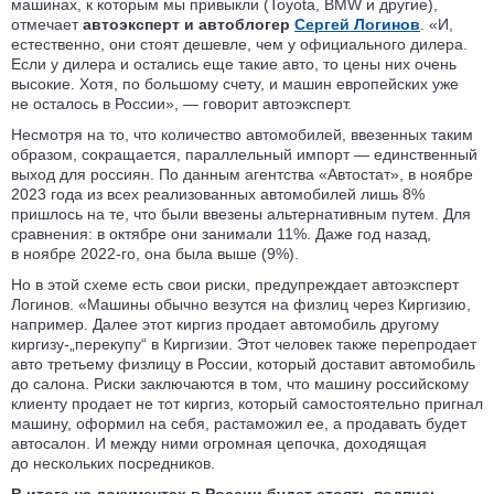
машинах, к которым мы привыкли (Toyota, BMW и другие),
отмечает
автоэксперт и автоблогер
Сергей Логинов
. «И,
естественно, они стоят дешевле, чем у официального дилера.
Если у дилера и остались еще такие авто, то цены них очень
высокие. Хотя, по большому счету, и машин европейских уже
не осталось в России», — говорит автоэксперт.
Несмотря на то, что количество автомобилей, ввезенных таким
образом, сокращается, параллельный импорт — единственный
выход для россиян. По данным агентства «Автостат», в ноябре
2023 года из всех реализованных автомобилей лишь 8%
пришлось на те, что были ввезены альтернативным путем. Для
сравнения: в октябре они занимали 11%. Даже год назад,
в ноябре 2022-го, она была выше (9%).
Но в этой схеме есть свои риски, предупреждает автоэксперт
Логинов. «Машины обычно везутся на физлиц через Киргизию,
например. Далее этот киргиз продает автомобиль другому
киргизу-„перекупу“ в Киргизии. Этот человек также перепродает
авто третьему физлицу в России, который доставит автомобиль
до салона. Риски заключаются в том, что машину российскому
клиенту продает не тот киргиз, который самостоятельно пригнал
машину, оформил на себя, растаможил ее, а продавать будет
автосалон. И между ними огромная цепочка, доходящая
до нескольких посредников.