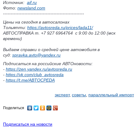
Источник:
aif.ru
Фото:
newsland.com
-----------------------------------------------------
Цены на сегодня в автосалонах
Тольятти:
https://avtosreda.ru/prices/lada11/
АВТОСПРАВКА т. +7 927 6964764 с 9:00 до 12:00 (мск
времени)
Выдаем справки о средней цене автомобиля в
суд:
spravka.avto@yandex.ru
Подписаться на российские АВТОновости:
-
https://zen.yandex.ru/avtosreda.ru
-
https://vk.com/club_avtosreda
-
https://t.me/ABTOCPEDA
эксперт
,
советы
,
параллельный импорт
Поделиться
Подписаться на новости