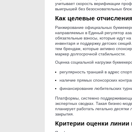
учитывает скорость верификации проф
выигрышей без безосновательных блок
Как целевые отчислени
Ранжирование официальных букмекерск
направляемых в Единый регулятор аза
обязательные взносы, которые идут на
инвентаря и поддержку детских секций
тем брендам, которые активно спонсир
маркер долгосрочной стабильности.
Оценка социальной нагрузки букмекерс
регулярность траншей в адрес спор
наличие прямых спонсорских контра
финансирование любительских турни
Платформы, системно поддерживающие
экспертных сводках. Такая бизнес-мод
планирует работать легально десятки 
закрытия.
Критерии оценки линии