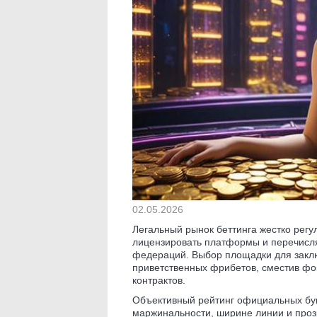
02.05.2026
Легальный рынок беттинга жестко регу
лицензировать платформы и перечисля
федераций. Выбор площадки для закл
приветственных фрибетов, сместив фо
контрактов.
Объективный рейтинг официальных бук
маржинальности, ширине линии и проз