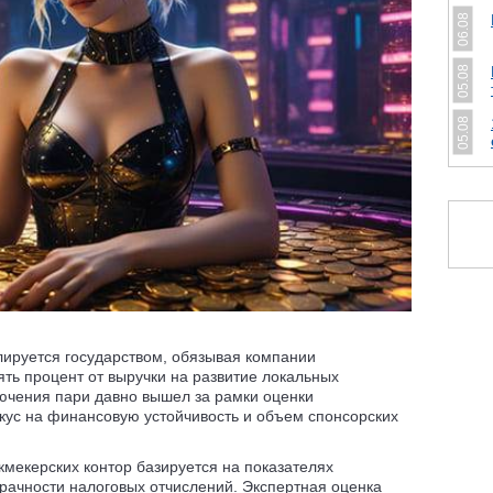
06.08
05.08
05.08
лируется государством, обязывая компании
ть процент от выручки на развитие локальных
ючения пари давно вышел за рамки оценки
кус на финансовую устойчивость и объем спонсорских
мекерских контор базируется на показателях
рачности налоговых отчислений. Экспертная оценка