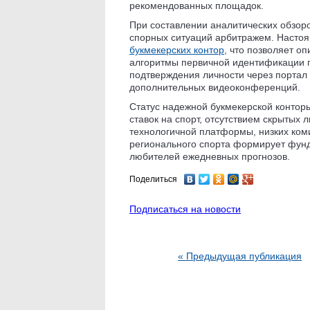
рекомендованных площадок.
При составлении аналитических обзор
спорных ситуаций арбитражем. Настоя
букмекерских контор
, что позволяет о
алгоритмы первичной идентификации 
подтверждения личности через портал 
дополнительных видеоконференций.
Статус надежной букмекерской контор
ставок на спорт, отсутствием скрытых
технологичной платформы, низких ком
регионального спорта формирует фун
любителей ежедневных прогнозов.
Поделиться
Подписаться на новости
« Предыдущая публикация