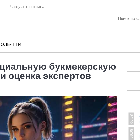
7 августа, пятница
ТОЛЬЯТТИ
ициальную букмекерскую
 и оценка экспертов
06.08
06.08