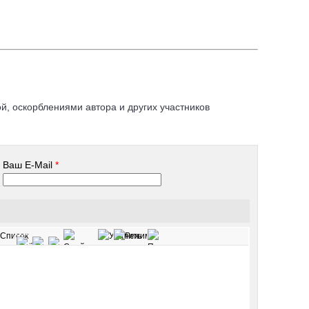
, оскорблениями автора и других участников
Ваш E-Mail
*