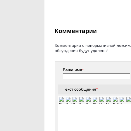
Комментарии
Комментарии с ненормативной лексикой
обсуждения будут удалены!
Ваше имя
*
Текст сообщения
*