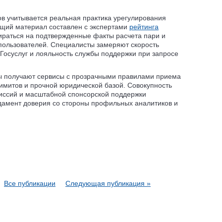
ов учитывается реальная практика урегулирования
щий материал составлен с экспертами
рейтинга
пираться на подтвержденные факты расчета пари и
пользователей. Специалисты замеряют скорость
Госуслуг и лояльность службы поддержки при запросе
ы получают сервисы с прозрачными правилами приема
 лимитов и прочной юридической базой. Совокупность
иссий и масштабной спонсорской поддержки
дамент доверия со стороны профильных аналитиков и
Все публикации
Следующая публикация »