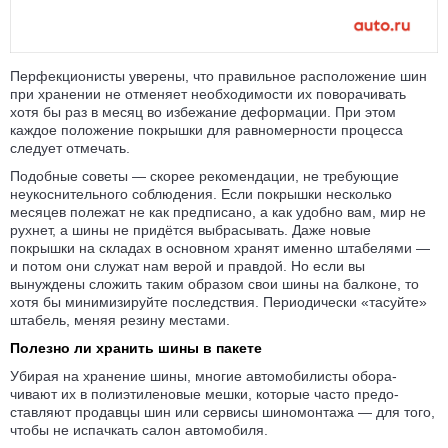
Перфекционисты уверены, что правильное расположение шин
при хранении не отменяет необхо­димости их повора­чивать
хотя бы раз в месяц во избежание деформации. При этом
каждое положе­ние покрышки для равно­мерности процесса
следует отмечать.
Подобные советы — скорее рекомендации, не требующие
неукосни­тельного соблюдения. Если покрышки несколько
месяцев полежат не как пред­писано, а как удобно вам, мир не
рухнет, а шины не придётся выбрасывать. Даже новые
покрышки на складах в основном хранят именно штабелями —
и потом они служат нам верой и правдой. Но если вы
вынуждены сложить таким образом свои шины на балконе, то
хотя бы миними­зируйте послед­ствия. Периодически «тасуйте»
штабель, меняя резину местами.
Полезно ли хранить шины в пакете
Убирая на хранение шины, многие автомо­билисты обора­
чивают их в поли­этиленовые мешки, которые часто предо­
ставляют продавцы шин или сервисы шиномонтажа — для того,
чтобы не испачкать салон автомобиля.