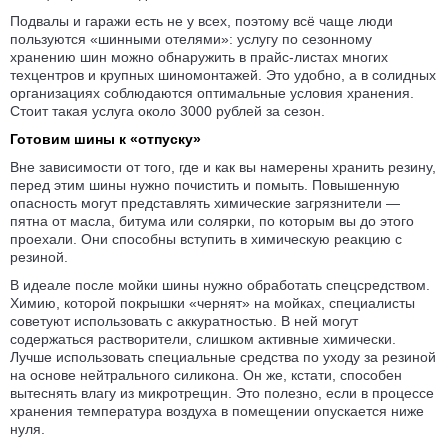
Подвалы и гаражи есть не у всех, поэтому всё чаще люди
пользуются «шинными отелями»: услугу по сезонному
хранению шин можно обнаружить в прайс-листах многих
техцентров и крупных шино­монтажей. Это удобно, а в солидных
органи­зациях соблюдаются оптимальные условия хранения.
Стоит такая услуга около 3000 рублей за сезон.
Готовим шины к «отпуску»
Вне зависимости от того, где и как вы намерены хранить резину,
перед этим шины нужно почистить и помыть. Повышенную
опасность могут пред­ставлять химические загряз­нители —
пятна от масла, битума или солярки, по которым вы до этого
проехали. Они способны вступить в химическую реакцию с
резиной.
В идеале после мойки шины нужно обработать спец­средством.
Химию, которой покрышки «чернят» на мойках, специалисты
советуют использовать с аккурат­ностью. В ней могут
содержаться растворители, слишком активные химически.
Лучше использовать специальные средства по уходу за резиной
на основе нейтрального силикона. Он же, кстати, способен
вытеснять влагу из микротрещин. Это полезно, если в процессе
хранения темпера­тура воздуха в помещении опускается ниже
нуля.