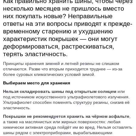
Как правильно хранить шины, чтобы через
несколько месяцев не пришлось вместо
них покупать новые? Неправильные
ответы на эти вопросы приводят к прежде­
временному старению и ухудшению
характе­ристик покрышек — они могут
деформи­роваться, растрески­ваться,
терять эластичность.
Принципы хранения зимней и летней резины не слишком
отличаются. Разве что вторым приходится труднее — из-за
более суровых климати­ческих условий зимой.
Выбираем место для хранения
Нельзя складировать шины под открытым солнцем
или
под источником искус­ственного ультра­фиолетового излучения.
Ультра­фиолет способен поменять структуру резины, снизив её
эластичность.
Покрышки не рекомендуется хранить на чёрном асфальте
,
а также на масля­нистых или жирных поверх­ностях: любая
химически активная среда пойдёт им во вред. Нельзя оставлять
шины рядом с электро­приборами, вырабаты­вающими