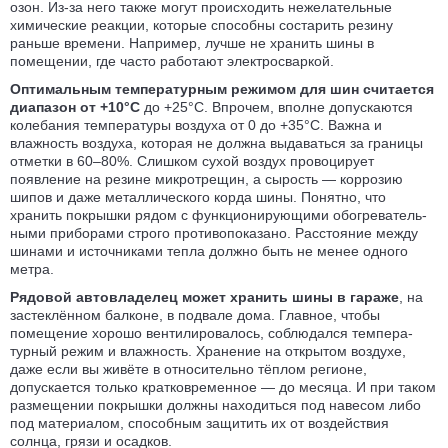
озон.
Из-за
него также могут происходить нежела­тельные
химические реакции, которые способны состарить резину
раньше времени. Например, лучше не хранить шины в
помещении, где часто работают электросваркой.
Оптимальным температурным режимом для шин считается
диапазон от +10°C
до +25°C. Впрочем, вполне допускаются
колебания темпера­туры воздуха от 0 до +35°С. Важна и
влажность воздуха, которая не должна выдаваться за границы
отметки в 60–80%. Слишком сухой воздух провоцирует
появление на резине микро­трещин, а сырость — коррозию
шипов и даже металли­ческого корда шины. Понятно, что
хранить покрышки рядом с функци­онирующими обогрева­тель­
ными приборами строго противо­показано. Расстояние между
шинами и источниками тепла должно быть не менее одного
метра.
Рядовой автовладелец может хранить шины в гараже
, на
застеклённом балконе, в подвале дома. Главное, чтобы
помещение хорошо вентили­ровалось, соблюдался темпера­
турный режим и влажность. Хранение на открытом воздухе,
даже если вы живёте в относи­тельно тёплом регионе,
допускается только кратко­временное — до месяца. И при таком
размещении покрышки должны находиться под навесом либо
под материалом, способным защитить их от воздей­ствия
солнца, грязи и осадков.