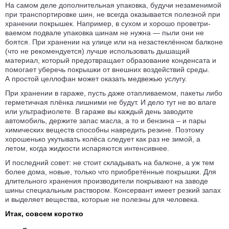
На самом деле дополнительная упаковка, будучи незаменимой
при транс­портировке шин, не всегда оказы­вается полезной при
хранении покрышек. Например, в сухом и хорошо проветри­
ваемом подвале упаковка шинам не нужна — пыли они не
боятся. При хранении на улице или на неза­стеклённом балконе
(что не реко­мендуется) лучше использовать дышащий
материал, который предот­вращает образо­вание конденсата и
помогает уберечь покрышки от внешних воздействий среды.
А простой целлофан может оказать медвежью услугу.
При хранении в гараже, пусть даже отапли­ваемом, пакеты либо
герметичная плёнка лишними не будут. И дело тут не во влаге
или ультра­фиолете. В гараже вы каждый день заводите
автомобиль, держите запас масла, а то и бензина – и пары
химических веществ способны навредить резине. Поэтому
хорошенько укутывать колёса следует как раз не зимой, а
летом, когда жидкости испаряются интенсивнее.
И последний совет: не стоит складывать на балконе, а уж тем
более дома, новые, только что приобретённые покрышки. Для
длительного хранения произво­дители покрывают на заводе
шины специальным раствором. Консервант имеет резкий запах
и выделяет вещества, которые не полезны для человека.
Итак, совсем коротко