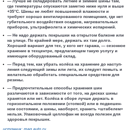
— Лучше не складировать летние и зимние шины там,
где температуры опускаются заметно ниже нуля и выше
+35°С. Шины не любят повышенной влажности и
требуют хорошо вентилированного помещения, где нет
губительного воздействия осадков, нагревательных
приборов, ультрафиолета и химических испарений.
— Не надо держать покрышки на открытом балконе или
на улице. По крайней мере, держать их там долго.
Хороший вариант для тех, у кого нет гаража, — сезонное
хранение в техцентре, пред­лагающем такую услугу и
имеющем оборудо­ванный склад.
— Перед тем, как убрать колёса на хранение до наступ­
ления следующей зимы или лета, их следует помыть и
желательно обработать специальным средством для
резины.
— Предпочтительные способы хранения шин
различаются в зависи­мости от того, на дисках шины
хранятся или нет. Колёса в сборе лучше держать в
горизонтальном положении (стопкой) или в подвешен­
ном состоянии, а шины, наоборот, хранить «штабелем»
нельзя. Упаковочный целлофан не всегда полезен для
здоровья покрышек.
источник:
mag.auto.ru