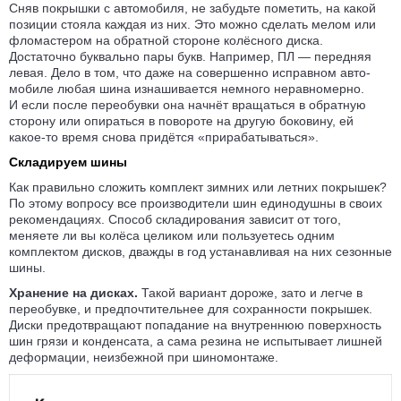
Сняв покрышки с автомобиля, не забудьте пометить, на какой
позиции стояла каждая из них. Это можно сделать мелом или
фломастером на обратной стороне колёсного диска.
Достаточно буквально пары букв. Например, ПЛ — передняя
левая. Дело в том, что даже на совер­шенно исправном авто­
мобиле любая шина изнаши­вается немного неравно­мерно.
И если после переобувки она начнёт вращаться в обратную
сторону или опираться в повороте на другую боковину, ей
какое-то время снова придётся «прирабаты­ваться».
Складируем шины
Как правильно сложить комплект зимних или летних покрышек?
По этому вопросу все произво­дители шин едино­душны в своих
реко­мендациях. Способ складиро­вания зависит от того,
меняете ли вы колёса целиком или пользуетесь одним
комплектом дисков, дважды в год устанав­ливая на них сезонные
шины.
Хранение на дисках.
Такой вариант дороже, зато и легче в
переобувке, и предпочти­тель­нее для сохранности покрышек.
Диски предотвращают попадание на внутреннюю поверх­ность
шин грязи и конденсата, а сама резина не испытывает лишней
деформации, неизбежной при шиномонтаже.