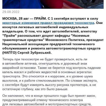
29.08.2022
МОСКВА, 28 авг — ПРАЙМ. С 1 сентября вступают в силу
некоторые изменения правил проведения техосмотра
. Они
коснутся легковых автомобилей индивидуальных
владельцев. О том, что ждет автолюбителей, агентству
"Прайм" рассказывает доцент кафедры "Наземные
транспортные средства" Московского Политеха, президент
Национальной ассоциации предприятий технического
обслуживания и ремонта автомототранспортных средств
(НАПТО)
Сергей Зубриський.
Теперь при техосмотре не будет проверяться, есть ли
в автомобиле аптечка, огнетушитель и дорожный знак
аварийной остановки. Также не берется под контроль падение
капель масел и рабочих жидкостей в основных агрегатах
транспорта. Это относится и к коррозии, и к уровню шума
выхлопов, и к работе стеклоомывателя. По словам эксперта,
с сентября будут измерять высоту рисунка протектора, а не
остаточную глубину, как это было раньше.
Он напомнил, что в конце прошлого года был принят закон,
предусматривающий отмену технического осмотра
для легковых автомобилей и мототранспортных средств,