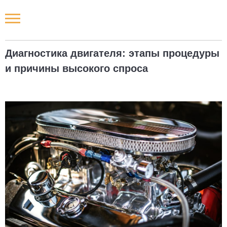
Новости РФ
Диагностика двигателя: этапы процедуры
Городские новости
и причины высокого спроса
Новости компаний
Наши мероприятия
Статьи