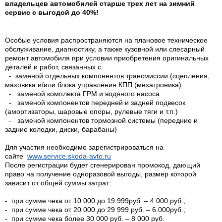
владельцев автомобилей старше трех лет на зимний
сервис с выгодой до 40%!
Особые условия распространяются на плановое техническое
обслуживание, диагностику, а также кузовной или слесарный
ремонт автомобиля при условии приобретения оригинальных
деталей и работ, связанных с:
- заменой отдельных компонентов трансмиссии (сцепления,
маховика и/или блока управления КПП (мехатроника)
- заменой комплекта ГРМ и водяного насоса
- заменой компонентов передней и задней подвесок
(амортизаторы, шаровые опоры, рулевые тяги и т.п.)
- заменой компонентов тормозной системы (передние и
задние колодки, диски, барабаны)
Для участия необходимо зарегистрироваться на
сайте
www.service.skoda-avto.ru
После регистрации будет сгенерирован промокод, дающий
право на получение одноразовой выгоды, размер которой
зависит от общей суммы затрат:
- при сумме чека от 10 000 до 19 999руб. – 4 000 руб.;
- при сумме чека от 20 000 до 29 999 руб. – 6 000руб.;
- при сумме чека более 30 000 руб. – 8 000 руб.