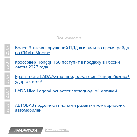
Все новости
Более 3 тысяч нарушений ПДД выявили во время рейда
25.07
по СИМ в Москве
Кроссовер Hongqi HS6 поступит в продажу в России
25.07
летом 2027 года
Краш-тесты LADA Azimut продолжаются. Теперь боковой
23.07
удар о столб!
LADA Niva Legend оснастят светодиодной оптикой
23.07
АВТОВАЗ поделился планами развития коммерческих
22.07
автомобилей
Все новости
АНАЛИТИКА