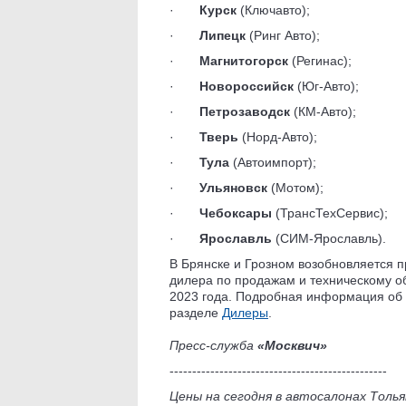
·
Курск
(Ключавто);
·
Липецк
(Ринг Авто);
·
Магнитогорск
(Регинас);
·
Новороссийск
(Юг-Авто);
·
Петрозаводск
(КМ-Авто);
·
Тверь
(Норд-Авто);
·
Тула
(Автоимпорт);
·
Ульяновск
(Мотом);
·
Чебоксары
(ТрансТехСервис);
·
Ярославль
(СИМ-Ярославль).
В Брянске и Грозном возобновляется п
дилера по продажам и техническому об
2023 года. Подробная информация об 
разделе
Дилеры
.
Пресс-служба
«Москвич»
------------------------------------------------
Цены на сегодня в автосалонах Тол