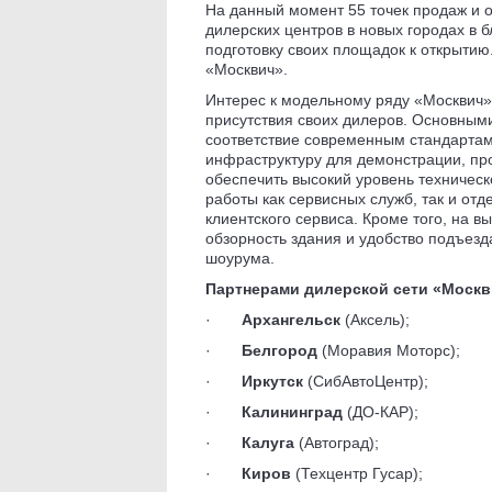
На данный момент 55 точек продаж и о
дилерских центров в новых городах в 
подготовку своих площадок к открытию
«Москвич».
Интерес к модельному ряду «Москвич»
присутствия своих дилеров. Основным
соответствие современным стандартам 
инфраструктуру для демонстрации, пр
обеспечить высокий уровень техническ
работы как сервисных служб, так и отд
клиентского сервиса. Кроме того, на 
обзорность здания и удобство подъезд
шоурума.
Партнерами дилерской сети «Москв
·
Архангельск
(Аксель);
·
Белгород
(Моравия Моторс);
·
Иркутск
(СибАвтоЦентр);
·
Калининград
(ДО-КАР);
·
Калуга
(Автоград);
·
Киров
(Техцентр Гусар);