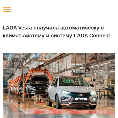
Новости РФ
LADA Vesta получила автоматическую
Городские новости
климат-систему и систему LADA Connect
Новости компаний
Наши мероприятия
Статьи