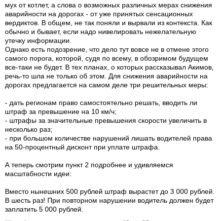
мух от котлет, а слова о возможных различных мерах снижения
аварийности на дорогах - от уже принятых сенсационных
вердиктов. В общем, не так поняли и вырвали из контекста. Как
обычно и бывает, если надо нивелировать нежелательную
утечку информации.
Однако есть подозрение, что дело тут вовсе не в отмене этого
самого порога, которой, судя по всему, в обозримом будущем
все-таки не будет. В тех планах, о которых рассказывал Акимов,
речь-то шла не только об этом. Для снижения аварийности на
дорогах предлагается на самом деле три решительных меры:
- дать регионам право самостоятельно решать, вводить ли
штраф за превышение на 10 км/ч;
- штрафы за значительные превышения скорости увеличить в
несколько раз;
- при большом количестве нарушений лишать водителей права
на 50-процентный дисконт при уплате штрафа.
А теперь смотрим пункт 2 подробнее и удивляемся
масштабности идеи:
Вместо нынешних 500 рублей штраф вырастет до 3 000 рублей.
В шесть раз! При повторном нарушении водитель должен будет
заплатить 5 000 рублей.