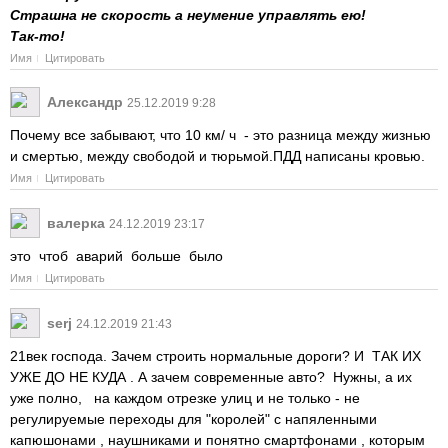
Страшна не скорость а неумение управлять ею!
Так-то!
Имя
Цитировать
Александр
25.12.2019 9:28
Почему все забывают, что 10 км/ ч - это разница между жизнью
и смертью, между свободой и тюрьмой.ПДД написаны кровью.
Имя
Цитировать
валерка
24.12.2019 23:17
это чтоб аварий больше было
Имя
Цитировать
serj
24.12.2019 21:43
21век господа. Зачем строить нормальные дороги? И ТАК ИХ
УЖЕ ДО НЕ КУДА . А зачем современные авто? Нужны, а их
уже полно, на каждом отрезке улиц и не только - не
регулируемые переходы для "королей" с напяленными
капюшонами , наушниками и понятно смартфонами , которым