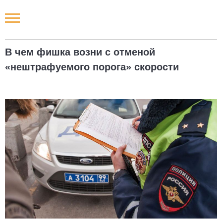
Новости РФ
В чем фишка возни с отменой
Городские новости
«нештрафуемого порога» скорости
Новости компаний
Наши мероприятия
Статьи