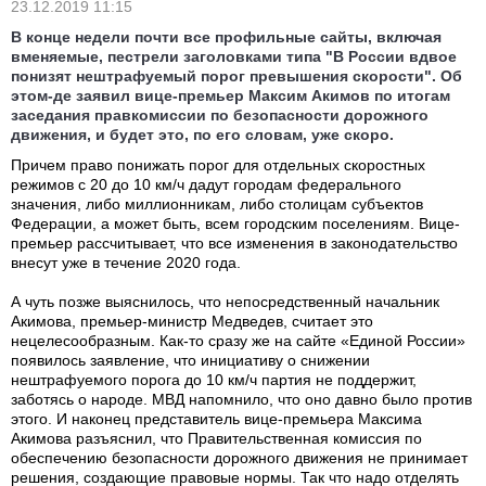
23.12.2019 11:15
В конце недели почти все профильные сайты, включая
вменяемые, пестрели заголовками типа "В России вдвое
понизят нештрафуемый порог превышения скорости". Об
этом-де заявил вице-премьер Максим Акимов по итогам
заседания правкомиссии по безопасности дорожного
движения, и будет это, по его словам, уже скоро.
Причем право понижать порог для отдельных скоростных
режимов с 20 до 10 км/ч дадут городам федерального
значения, либо миллионникам, либо столицам субъектов
Федерации, а может быть, всем городским поселениям. Вице-
премьер рассчитывает, что все изменения в законодательство
внесут уже в течение 2020 года.
А чуть позже выяснилось, что непосредственный начальник
Акимова, премьер-министр Медведев, считает это
нецелесообразным. Как-то сразу же на сайте «Единой России»
появилось заявление, что
инициативу о снижении
нештрафуемого порога до 10 км/ч
партия не поддержит,
заботясь о народе. МВД напомнило, что оно давно было против
этого. И наконец представитель вице-премьера Максима
Акимова разъяснил, что Правительственная комиссия по
обеспечению безопасности дорожного движения не принимает
решения, создающие правовые нормы. Так что надо отделять