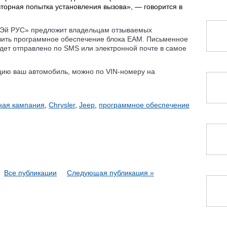
овторная попытка установления вызова», — говорится в
иЭй РУС» предложит владельцам отзываемых
вить программное обеспечение блока EAM. Письменное
дет отправлено по SMS или электронной почте в самое
кцию ваш автомобиль, можно по VIN-номеру на
ная кампания
,
Chrysler
,
Jeep
,
программное обеспечение
Все публикации
Следующая публикация »