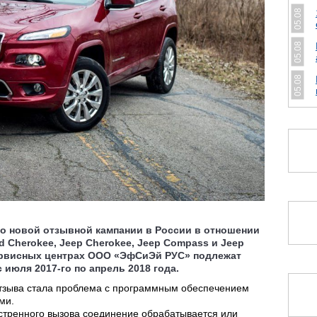
05.08
05.08
05.08
 о новой отзывной кампании в России в отношении
nd Cherokee, Jeep Cherokee, Jeep Compass и Jeep
сервисных центрах ООО «ЭфСиЭй РУС» подлежат
июля 2017-го по апрель 2018 года.
отзыва стала проблема с программным обеспечением
ми.
стренного вызова соединение обрабатывается или