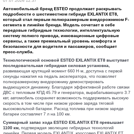
07.07.2026 12:37
Автомобильный бренд ESTEO продолжает раскрывать
подробности о шестиместном гибриде EXLANTIX ET8,
который стал первым полноразмерным внедорожником F-
сегмента в линейке бренда. Модель сочетает в себе
передовые гибридные технологии, интеллектуальную
систему полного привода, инновационные цифровые
сервисы, а также премиальный уровень комфорта и
безопасности для водителя и пассажиров, сообщает
пресс-служба.
Технологической основой ESTEO EXLANTIX ET8 выступает
последовательная гибридная силовая установка,
развивающая крутящий момент 660 Н·м, доступна с первой
секунды нажатия на педаль акселератора, что позволяет
полноразмерному внедорожнику демонстрировать
выдающуюся динамику. Благодаря эффективной работе связки
ДВС с тепловым КПД 45.79 и генератора, вырабатывающего 3.7
квт, автомобиль сохраняет возможность поддерживать высокую
скорость в том числе при низком уровне заряда тяговой
высоковольтной батареи. Расход топлива при низком заряде
батареи составляет 7 л на 100 км.
Суммарный запас хода ESTEO EXLANTIX ET8 превышает
1100 км,
подтверждая эволюцию гибридных технологий
линейки. Первая модель EXLANTIX, кроссовер EXLANTIX ET,