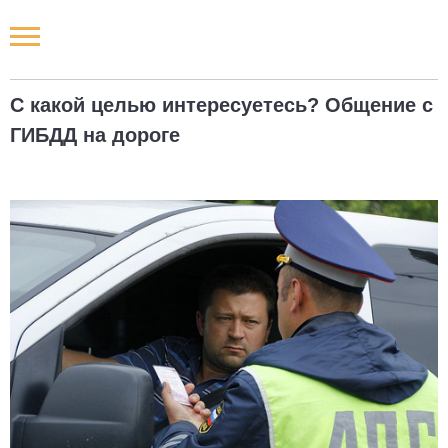
Новости РФ
С какой целью интересуетесь? Общение с
Городские новости
ГИБДД на дороге
Новости компаний
Наши мероприятия
Статьи