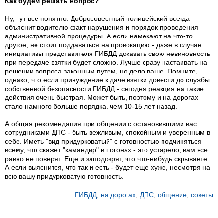
Как будем решать вопрос?
Ну, тут все понятно. Добросовестный полицейский всегда
объяснит водителю факт нарушения и порядок проведения
административной процедуры. А если намекают на что-то
другое, не стоит поддаваться на провокацию - даже в случае
инициативы представителя ГИБДД доказать свою невиновность
при передаче взятки будет сложно. Лучше сразу настаивать на
решении вопроса законным путем, но дело ваше. Помните,
однако, что если принуждение к даче взятки довести до службы
собственной безопасности ГИБДД - сегодня реакция на такие
действия очень быстрая. Может быть, поэтому и на дорогах
стало намного больше порядка, чем 10-15 лет назад.
А общая рекомендация при общении с остановившими вас
сотрудниками ДПС - быть вежливым, спокойным и уверенным в
себе. Иметь "вид придурковатый" с готовностью подчиняться
всему, что скажет "камандир" в погонах - это устарело, вам все
равно не поверят. Еще и заподозрят, что что-нибудь скрываете.
А если выяснится, что так и есть - будет еще хуже, несмотря на
всю вашу придурковатую готовность.
ГИБДД
,
на дорогах
,
ДПС
,
общение
,
советы