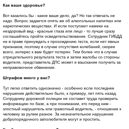
Как ваше здоровье?
Вот казалось бы - какое ваше дело, да? Но так отвечать не
надо. Вопрос задается опять же об алкогольных напитках или
наркотических веществах. И если поступают намеки на
нездоровый вид - красные глаза или лицо - то лучше сразу
соглашайтесь пройти освидетельствование. Сотрудник ГИБДД
не в праве принуждать к прохождению теста, если нет явных
признаков, поэтому в случае отсутствия колебаний, скорее
всего, интерес к вам будет потерян. Тем более что в случае
отрицательного результата теста и затем жалобы со стороны
водителя, представитель ДПС может и взыскание получить за
неправомочное обвинение.
Штрафов много у вас?
Тут легко ответить однозначно - особенно если последнее
нарушение действительно было, к примеру, лет пять назад.
Сотруднику дорожной полиции не составит труда проверить
информацию по базе, а при понимании, кто перед ним -
злостный нарушитель или грамотный водитель, - отношение к
человеку за рулем разное. За незначительное нарушение
добропорядочного автолюбителя могут и простить.