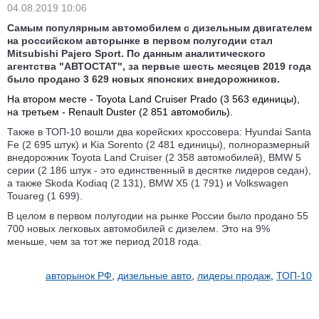
04.08.2019 10:06
Самым популярным автомобилем с дизельным двигателем
на российском авторынке в первом полугодии стал
Mitsubishi Pajero Sport. По данным аналитического
агентства "АВТОСТАТ", за первые шесть месяцев 2019 года
было продано 3 629 новых японских внедорожников.
На втором месте - Toyota Land Cruiser Prado (3 563 единицы),
на третьем - Renault Duster (2 851 автомобиль).
Также в ТОП-10 вошли два корейских кроссовера: Hyundai Santa
Fe (2 695 штук) и Kia Sorento (2 481 единицы), полноразмерный
внедорожник Toyota Land Cruiser (2 358 автомобилей), BMW 5
серии (2 186 штук - это единственный в десятке лидеров седан),
а также Skoda Kodiaq (2 131), BMW Х5 (1 791) и Volkswagen
Touareg (1 699).
В целом в первом полугодии на рынке России было продано 55
700 новых легковых автомобилей с дизелем. Это на 9%
меньше, чем за тот же период 2018 года.
авторынок РФ
,
дизельные авто
,
лидеры продаж
,
ТОП-10