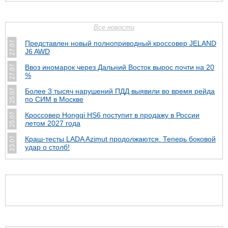
Все новости
Представлен новый полноприводный кроссовер JELAND
27.07
J6 AWD
Ввоз иномарок через Дальний Восток вырос почти на 20
27.07
%
Более 3 тысяч нарушений ПДД выявили во время рейда
25.07
по СИМ в Москве
Кроссовер Hongqi HS6 поступит в продажу в России
25.07
летом 2027 года
Краш-тесты LADA Azimut продолжаются. Теперь боковой
23.07
удар о столб!