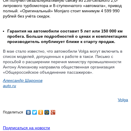
Он получил безальтернативную связку из 238-сильного 2,0-
литрового турбомотора и 8-ступенчатого «автомата», привод
полный. «Оригинальный» Monjaro стоит минимум 4 599 990
рублей без учёта скидок.
Гарантия на автомобили составит 5 лет или 150 000 км
пробега. Больше подробностей о ценах и комплектациях
производитель опубликует ближе к старту продаж.
В мае стало известно, что автомобили Volga могут включить в
список моделей, допущенных к работе в такси. Письмо с
просьбой о расширении перечня министру промышленности
Антону Алиханову направила общественная организация
«Общероссийское объединение пассажиров».
Александр Шаронов
auto.ru
Volga
Поделиться
Подписаться на новости