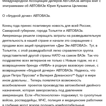
Международной Ассоциации Дилеров АВТОВАЗа автора книг с
эпиграммами об АВТОВАЗе Юрия Кузьмича Целикова:
О «блудной дочке» АВТОВАЗа.
Конец года принес позитивную новость для всей России,
Самарской губернии, города Тольятти и АВТОВАЗа.
Американцы решили сокращать затраты на разведывательную
деятельность в нашей стране и начали это сокращение с
продажи всех акций предприятия «Джи Эм-АВТОВАЗ». Тут, в
Тольятти, с этой разведработой легко справляется группа
представителей другой страны НАТО на самом ВАЗе. Так что
поздравляю всех ветеранов не только с Новым годом, но и с
возвращением бренда «НИВА» в родную вазовскую семью, с
возвращением «блудной дочери» АВТОВАЗа. Надеюсь, что
души Петра Прусова* и Валерия Доманского** будут в мире
ином довольны... Теперь появляется возможность
возобновления проектов производства автомобилей двойного
назначения, которая заморозилась под давлением
американцев. Если «Ростехнологии» поднажмут, то сухопутные
войска, росгвардейцы, МЧС, полиция и медицинские работники
в глубинке могут вскоре получить комфортабельные