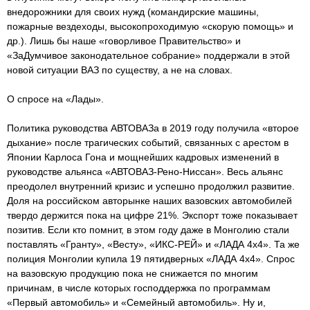
внедорожники для своих нужд (командирские машины,
пожарные вездеходы, высокопроходимую «скорую помощь» и
др.). Лишь бы наше «говорливое Правительство» и
«ЗаДумчивое законодательное собрание» поддержали в этой
новой ситуации ВАЗ по существу, а не на словах.
О спросе на «Лады».
Политика руководства АВТОВАЗа в 2019 году получила «второе
дыхание» после трагических событий, связанных с арестом в
Японии Карлоса Гона и мощнейших кадровых изменений в
руководстве альянса «АВТОВАЗ-Рено-Hиссан». Весь альянс
преодолел внутренний кризис и успешно продолжил развитие.
Доля на российском авторынке наших вазовских автомобилей
твердо держится пока на цифре 21%. Экспорт тоже показывает
позитив. Если кто помнит, в этом году даже в Монголию стали
поставлять «Гранту», «Весту», «ИКС-РЕЙ» и «ЛАДА 4x4». Та же
полиция Монголии купила 19 пятидверных «ЛАДА 4x4». Спрос
на вазовскую продукцию пока не снижается по многим
причинам, в числе которых господдержка по программам
«Первый автомобиль» и «Семейный автомобиль». Ну и,