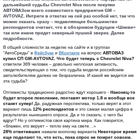
дальнейшей судьбы Chevrolet Niva после покупки
АВТОВАЗом всего совместного предприятия GM –
AVTOVAZ. Интриги в ответах на сей раз особой нет, так что
можно сказать сразу – подавляющее большинство
респондентов считает, что в обозримом будущем «Шниве»
так или иначе придет северный пушной зверек. Далее
подробности.
В общей сложности за неделю на сайте и в группах
"АвтоСреды" в
Фейсбуке
и
ВКонтакте
на вопрос
АВТОВАЗ
купил СП GM-АVTOVAZ. Что будет теперь с Chevrolet Niva?
ответили 389 человек – довольно неплохая активность,
свидетельствующая о том, что судьба модели российским
автолюбителям далеко не безразлична. И какой же видится им
эта судьба?
Оптимисты традиционно радостно ждут хорошего -
Наконец-то
будет второе поколение, поставят мотор 1.8 и вообще все
станет супер!
Да, радужная перспектива, только верят в этот
вариант лишь
12% респондентов
и это самая малая цифра в
результатах нынешнего опроса. Да и то сказать: с чего бы
вдруг? Но у оптимистов своя картина мира. Как говорится,
«блажен, кто верует – тепло ему на свете…»
28% ответивших
нажали кнопочку варианта
Некоторое время
еще поделают то, что есть, пока спрос не помрет совсем.