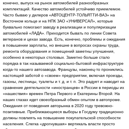
конечно, выпуск на рынок автомобилей разнообразных
комплектаций. Качество автомобилей устойчиво приемлемое.
Часто бываю у дилеров «АВТОЦЕНТР-ТОЛЬЯТТИ-ВАЗ» на
Восточном кольце и на НПК ЗАО «УНИВЕРСАЛ», которые
буквально помогают заводу в реализации и популяризации
автомобилей «ЛАДА». Приходится бывать по линии Совета
ветеранов и цехах завода. Есть, конечно, проблемы и ожидания
в повышении зарплаты, но внешне в вопросах охраны труда,
ремонта оборудования и помещений заметны улучшения,
особенно в некоторых столовых. Заметно больше стало
порядка в так называемой социально-бытовой инфраструктуре
когда-то нашего автозавода. Французы, наконец-то прониклись
настоящей заботой о «своем» предприятии, включая проезды,
газоны, лестницы, туалеты и т. д. и т. п. Это радует и наводит на
сравнение деятельности «иностранцев» в России в периоды их
«нашествия» времен Петра Первого и Екатерины Второй. На
наших глазах идет своеобразный обмен опытом в автопроме.
Ожидания от поведения авторынка в 2020 году тревожно-
позитивные. Приближающиеся выборы в Госдуму традиционно
должны повлиять на повышение покупательской способности
населения. Слегка «дрогнувшая» вертикаль власти просто