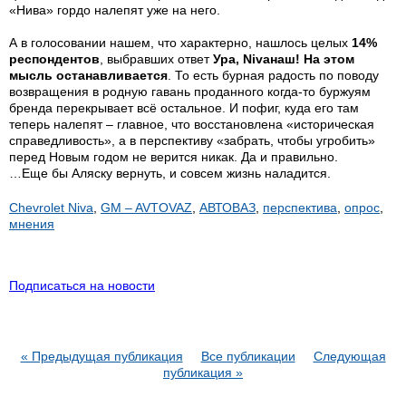
«Нива» гордо налепят уже на него.
А в голосовании нашем, что характерно, нашлось целых
14%
респондентов
, выбравших ответ
Ура, Nivaнаш! На этом
мысль останавливается
. То есть бурная радость по поводу
возвращения в родную гавань проданного когда-то буржуям
бренда перекрывает всё остальное. И пофиг, куда его там
теперь налепят – главное, что восстановлена «историческая
справедливость», а в перспективу «забрать, чтобы угробить»
перед Новым годом не верится никак. Да и правильно.
…Еще бы Аляску вернуть, и совсем жизнь наладится.
Chevrolet Niva
,
GM – AVTOVAZ
,
АВТОВАЗ
,
перспектива
,
опрос
,
мнения
Подписаться на новости
« Предыдущая публикация
Все публикации
Следующая
публикация »