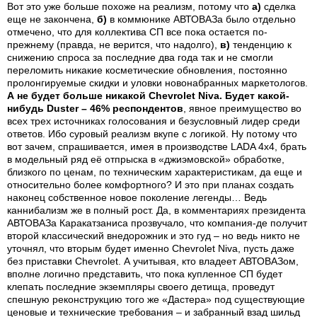
Вот это уже больше похоже на реализм, потому что
а)
сделка
еще не закончена,
б)
в коммюнике АВТОВАЗа было отдельно
отмечено, что для коллектива СП все пока остается по-
прежнему (правда, не верится, что надолго),
в)
тенденцию к
снижению спроса за последние два года так и не смогли
переломить никакие косметические обновления, постоянно
пролонгируемые скидки и уловки новонабранных маркетологов.
А не будет больше никакой Chevrolet Niva. Будет какой-
нибудь Duster – 46% респондентов
, явное преимущество во
всех трех источниках голосования и безусловный лидер среди
ответов. Ибо суровый реализм вкупе с логикой. Ну потому что
вот зачем, спрашивается, имея в производстве LADA 4x4, брать
в модельный ряд её отпрыска в «джиэмовской» обработке,
близкого по ценам, по техническим характеристикам, да еще и
относительно более комфортного? И это при планах создать
наконец собственное новое поколение легенды… Ведь
каннибализм же в полный рост. Да, в комментариях президента
АВТОВАЗа Каракатзаниса прозвучало, что компания-де получит
второй классический внедорожник и это гуд – но ведь никто не
уточнял, что вторым будет именно Chevrolet Niva, пусть даже
без приставки Chevrolet. А учитывая, кто владеет АВТОВАЗом,
вполне логично представить, что пока купленное СП будет
клепать последние экземпляры своего детища, проведут
спешную реконструкцию того же «Дастера» под существующие
ценовые и технические требования – и забранный взад шильд