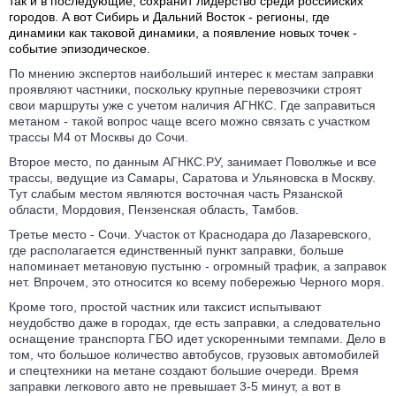
так и в последующие, сохранит лидерство среди российских
городов. А вот Сибирь и Дальний Восток - регионы, где
динамики как таковой динамики, а появление новых точек -
событие эпизодическое.
По мнению экспертов наибольший интерес к местам заправки
проявляют частники, поскольку крупные перевозчики строят
свои маршруты уже с учетом наличия АГНКС. Где заправиться
метаном - такой вопрос чаще всего можно связать с участком
трассы М4 от Москвы до Сочи.
Второе место, по данным АГНКС.РУ, занимает Поволжье и все
трассы, ведущие из Самары, Саратова и Ульяновска в Москву.
Тут слабым местом являются восточная часть Рязанской
области, Мордовия, Пензенская область, Тамбов.
Третье место - Сочи. Участок от Краснодара до Лазаревского,
где располагается единственный пункт заправки, больше
напоминает метановую пустыню - огромный трафик, а заправок
нет. Впрочем, это относится ко всему побережью Черного моря.
Кроме того, простой частник или таксист испытывают
неудобство даже в городах, где есть заправки, а следовательно
оснащение транспорта ГБО идет ускоренными темпами. Дело в
том, что большое количество автобусов, грузовых автомобилей
и спецтехники на метане создают большие очереди. Время
заправки легкового авто не превышает 3-5 минут, а вот в