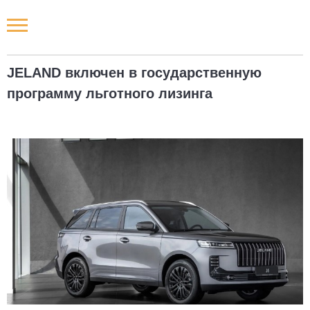
Новости РФ
JELAND включен в государственную
Городские новости
программу льготного лизинга
Новости компаний
Наши мероприятия
Статьи