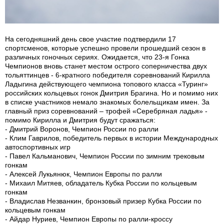
На сегодняшний день свое участие подтвердили 17
спортсменов, которые успешно провели прошедший сезон в
различных гоночных сериях. Ожидается, что 23-я Гонка
Чемпионов вновь станет местом острого соперничества двух
тольяттинцев - 6-кратного победителя соревнований Кирилла
Ладыгина действующего чемпиона топового класса «Туринг»
российских кольцевых гонок Дмитрия Брагина. Но и помимо них
в списке участников немало знакомых болельщикам имен. За
главный приз соревнований – трофей «Серебряная ладья» -
помимо Кирилла и Дмитрия будут сражаться:
- Дмитрий Воронов, Чемпион России по ралли
- Клим Гаврилов, победитель первых в истории Международных
автоспортивных игр
- Павел Кальманович, Чемпион России по зимним трековым
гонкам
- Алексей Лукьянюк, Чемпион Европы по ралли
- Михаил Митяев, обладатель Кубка России по кольцевым
гонкам
- Владислав Незванкин, бронзовый призер Кубка России по
кольцевым гонкам
- Айдар Нуриев, Чемпион Европы по ралли-кроссу