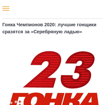
Новости РФ
Гонка Чемпионов 2020: лучшие гонщики
Городские новости
сразятся за «Серебряную ладью»
Новости компаний
Наши мероприятия
Статьи