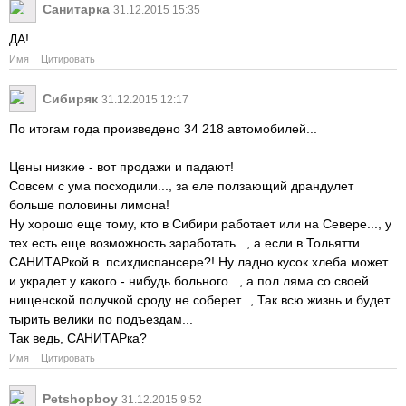
Cанитарка
31.12.2015 15:35
ДА!
Имя
Цитировать
Сибиряк
31.12.2015 12:17
По итогам года произведено 34 218 автомобилей...
Цены низкие - вот продажи и падают!
Совсем с ума посходили..., за еле ползающий драндулет
больше половины лимона!
Ну хорошо еще тому, кто в Сибири работает или на Севере..., у
тех есть еще возможность заработать..., а если в Тольятти
САНИТАРкой в психдиспансере?! Ну ладно кусок хлеба может
и украдет у какого - нибудь больного..., а пол ляма со своей
нищенской получкой сроду не соберет..., Так всю жизнь и будет
тырить велики по подъездам...
Так ведь, САНИТАРка?
Имя
Цитировать
Petshopboy
31.12.2015 9:52