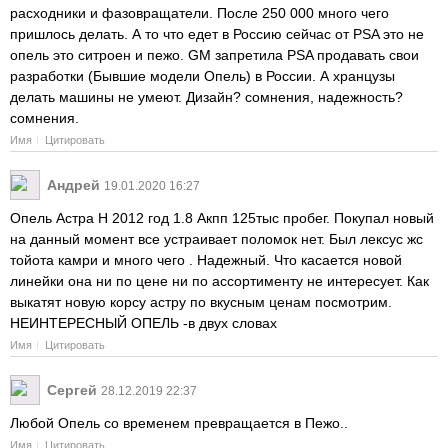
расходники и фазовращатели. После 250 000 много чего
пришлось делать. А то что едет в Россию сейчас от PSA это не
опель это ситроен и пежо. GM запретила PSA продавать свои
разработки (Бывшие модели Опель) в России. А хранцузы
делать машины не умеют. Дизайн? сомнения, надежность?
сомнения.
Имя
Цитировать
Андрей
19.01.2020 16:27
Опель Астра Н 2012 год 1.8 Акпп 125тыс пробег. Покупал новый
на данный момент все устраивает поломок нет. Был лексус жс
тойота камри и много чего . Надежный. Что касается новой
линейки она ни по цене ни по ассортименту не интересует. Как
выкатят новую корсу астру по вкусным ценам посмотрим.
НЕИНТЕРЕСНЫЙ ОПЕЛЬ -в двух словах
Имя
Цитировать
Сергей
28.12.2019 22:37
Любой Опель со временем превращается в Пежо..
Имя
Цитировать