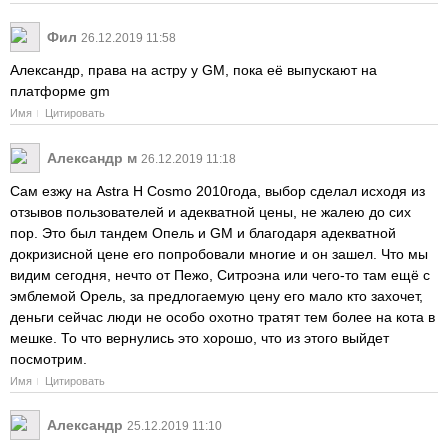
Фил
26.12.2019 11:58
Александр, права на астру у GM, пока её выпускают на
платформе gm
Имя
Цитировать
Александр м
26.12.2019 11:18
Сам езжу на Astra H Cosmo 2010года, выбор сделал исходя из
отзывов пользователей и адекватной цены, не жалею до сих
пор. Это был тандем Опель и GM и благодаря адекватной
докризисной цене его попробовали многие и он зашел. Что мы
видим сегодня, нечто от Пежо, Ситроэна или чего-то там ещё с
эмблемой Орель, за предлогаемую цену его мало кто захочет,
деньги сейчас люди не особо охотно тратят тем более на кота в
мешке. То что вернулись это хорошо, что из этого выйдет
посмотрим.
Имя
Цитировать
Александр
25.12.2019 11:10