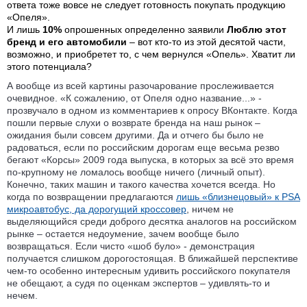
ответа тоже вовсе не следует готовность покупать продукцию
«Опеля».
И лишь
10%
опрошенных определенно заявили
Люблю этот
бренд и его автомобили
– вот кто-то из этой десятой части,
возможно, и приобретет то, с чем вернулся «Опель». Хватит ли
этого потенциала?
А вообще из всей картины разочарование прослеживается
очевидное. «К сожалению, от Опеля одно название...» -
прозвучало в одном из комментариев к опросу ВКонтакте. Когда
пошли первые слухи о возврате бренда на наш рынок –
ожидания были совсем другими. Да и отчего бы было не
радоваться, если по российским дорогам еще весьма резво
бегают «Корсы» 2009 года выпуска, в которых за всё это время
по-крупному не ломалось вообще ничего (личный опыт).
Конечно, таких машин и такого качества хочется всегда. Но
когда по возвращении предлагаются
лишь «близнецовый» к PSA
микроавтобус, да дорогущий кроссовер
, ничем не
выделяющийся среди доброго десятка аналогов на российском
рынке – остается недоумение, зачем вообще было
возвращаться. Если чисто «шоб було» - демонстрация
получается слишком дорогостоящая. В ближайшей перспективе
чем-то особенно интересным удивить российского покупателя
не обещают, а судя по оценкам экспертов – удивлять-то и
нечем.