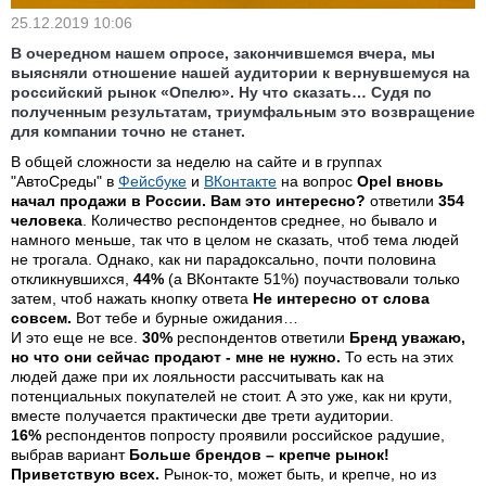
25.12.2019 10:06
В очередном нашем опросе, закончившемся вчера, мы
выясняли отношение нашей аудитории к вернувшемуся на
российский рынок «Опелю». Ну что сказать… Судя по
полученным результатам, триумфальным это возвращение
для компании точно не станет.
В общей сложности за неделю на сайте и в группах
"АвтоСреды" в
Фейсбуке
и
ВКонтакте
на вопрос
Opel вновь
начал продажи в России. Вам это интересно?
ответили
354
человека
. Количество респондентов среднее, но бывало и
намного меньше, так что в целом не сказать, чтоб тема людей
не трогала. Однако, как ни парадоксально, почти половина
откликнувшихся,
44%
(а ВКонтакте 51%) поучаствовали только
затем, чтоб нажать кнопку ответа
Не интересно от слова
совсем.
Вот тебе и бурные ожидания…
И это еще не все.
30%
респондентов ответили
Бренд уважаю,
но что они сейчас продают - мне не нужно.
То есть на этих
людей даже при их лояльности рассчитывать как на
потенциальных покупателей не стоит. А это уже, как ни крути,
вместе получается практически две трети аудитории.
16%
респондентов попросту проявили российское радушие,
выбрав вариант
Больше брендов – крепче рынок!
Приветствую всех.
Рынок-то, может быть, и крепче, но из