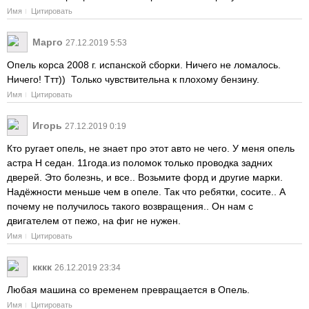
Имя
Цитировать
Марго
27.12.2019 5:53
Опель корса 2008 г. испанской сборки. Ничего не ломалось.
Ничего! Ттт)) Только чувствительна к плохому бензину.
Имя
Цитировать
Игорь
27.12.2019 0:19
Кто ругает опель, не знает про этот авто не чего. У меня опель
астра Н седан. 11года.из поломок только проводка задних
дверей. Это болезнь, и все.. Возьмите форд и другие марки.
Надёжности меньше чем в опеле. Так что ребятки, сосите.. А
почему не получилось такого возвращения.. Он нам с
двигателем от пежо, на фиг не нужен.
Имя
Цитировать
кккк
26.12.2019 23:34
Любая машина со временем превращается в Опель.
Имя
Цитировать