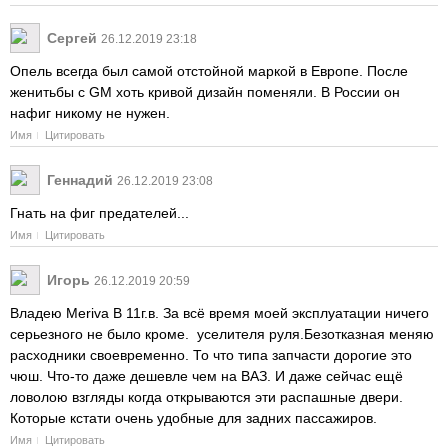
Сергей
26.12.2019 23:18
Опель всегда был самой отстойной маркой в Европе. После
женитьбы с GM хоть кривой дизайн поменяли. В России он
нафиг никому не нужен.
Имя
Цитировать
Геннадий
26.12.2019 23:08
Гнать на фиг предателей...
Имя
Цитировать
Игорь
26.12.2019 20:59
Владею Meriva B 11г.в. За всё время моей эксплуатации ничего
серьезного не было кроме. уселителя руля.Безотказная меняю
расходники своевременно. То что типа запчасти дорогие это
чюш. Что-то даже дешевле чем на ВАЗ. И даже сейчас ещё
ловолою взгляды когда открываются эти распашные двери.
Которые кстати очень удобные для задних пассажиров.
Имя
Цитировать