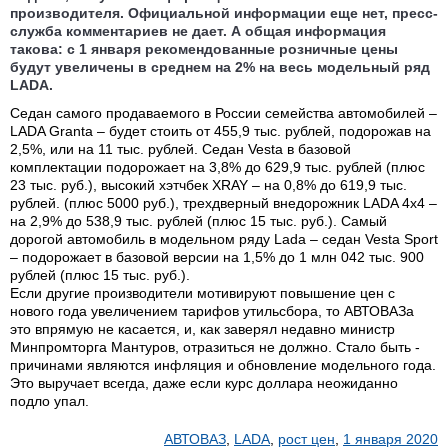
производителя. Официальной информации еще нет, пресс-
служба комментариев не дает. А общая информация
такова: с 1 января рекомендованные розничные цены
будут увеличены в среднем на 2% на весь модельный ряд
LADA.
Седан самого продаваемого в России семейства автомобилей –
LADA Granta – будет стоить от 455,9 тыс. рублей, подорожав на
2,5%, или на 11 тыс. рублей. Седан Vesta в базовой
комплектации подорожает на 3,8% до 629,9 тыс. рублей (плюс
23 тыс. руб.), высокий хэтчбек XRAY – на 0,8% до 619,9 тыс.
рублей. (плюс 5000 руб.), трехдверный внедорожник LADA 4x4 –
на 2,9% до 538,9 тыс. рублей (плюс 15 тыс. руб.). Самый
дорогой автомобиль в модельном ряду Lada – седан Vesta Sport
– подорожает в базовой версии на 1,5% до 1 млн 042 тыс. 900
рублей (плюс 15 тыс. руб.).
Если другие производители мотивируют повышение цен с
нового года увеличением тарифов утильсбора, то АВТОВАЗа
это впрямую не касается, и, как заверял недавно министр
Минпромторга Мантуров, отразиться не должно. Стало быть -
причинами являются инфляция и обновление модельного года.
Это выручает всегда, даже если курс доллара неожиданно
подло упал.
АВТОВАЗ
,
LADA
,
рост цен
,
1 января 2020