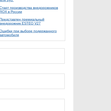
млн руб.
Cтарт производства внедорожников
ROX в России
Представлен премиальный
внедорожник ESTEO V27
Ошибки при выборе подержанного
автомобиля