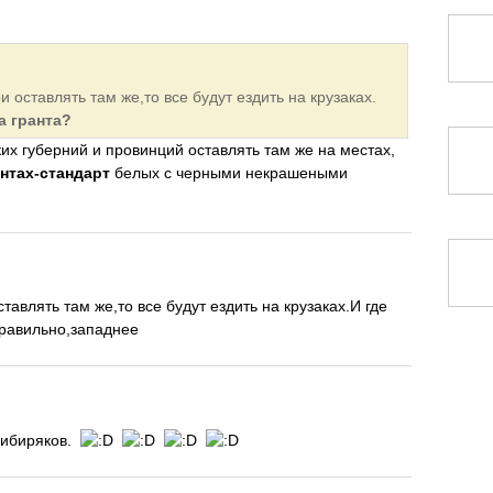
и оставлять там же,то все будут ездить на крузаках.
а гранта?
ких губерний и провинций оставлять там же на местах,
антах-стандарт
белых с черными некрашеными
ставлять там же,то все будут ездить на крузаках.И где
правильно,западнее
 сибиряков.