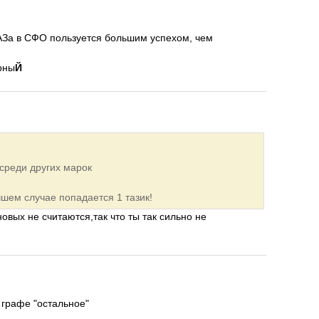
АЗа в СФО пользуется большим успехом, чем
рны
Й
 среди других марок
учшем случае попадается 1 тазик!
новых не считаются,так что ты так сильно не
в графе "остальное"