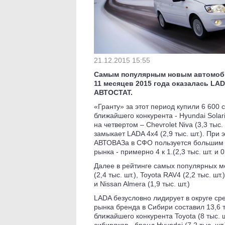
21.12.2015 15:55
Самым популярным новым автомоби
11 месяцев 2015 года оказалась LAD
АВТОСТАТ.
«Гранту» за этот период купили 6 600
ближайшего конкурента - Hyundai Solaris 
на четвертом – Chevrolet Niva (3,3 ты
замыкает LADA 4x4 (2,9 тыс. шт.). При
АВТОВАЗа в СФО пользуется большим 
рынка - примерно 4 к 1.(2,3 тыс. шт. и 0
Далее в рейтинге самых популярных мо
(2,4 тыс. шт.), Toyota RAV4 (2,2 тыс. шт.
и Nissan Almera (1,9 тыс. шт.)
LADA безусловно лидирует в округе ср
рынка бренда в Сибири составил 13,6 
ближайшего конкурента Toyota (8 тыс. 
сибиряков - бренд Hyundai (7,2 тыс. шт.)