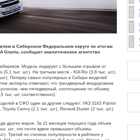
03.08
30.07
30.07
лем в Сибирском Федеральном округе по итогам
A Granta, сообщает аналитическое агентство
 сибиряков. Модель лидирует с большим отрывом от
(5,1 тыс. шт.). На третьем месте - KIA Rio (3,8 тыс. шт.),
с. шт.). Пятерку самых популярных в Сибири моделей
 этом эксперты отмечают, что трехдверный внедорожник
успехом, чем пятидверный, соотношение по объему
,5 тыс. шт. соответственно).
делей в СФО один за другим следуют: УАЗ 3163 Patriot
), Toyota Camry (2,1 тыс. шт.), Renault Duster (2 тыс. шт.)
еди других марок. За 11 месяцев текущего года объем
тыс. шт., что почти вдвое превышает объемы
шт.). Третий по степени популярности в рейтинге у
, KIA – на четвертом месте (6,5 тыс. шт.), Nissan – на