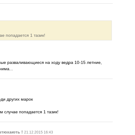
ае попадается 1 тазик!
ые разваливающиеся на ходу ведра 10-15 летние,
нима...
еди других марок
ем случае попадается 1 тазик!
втюхають !
21.12.2015 16:43