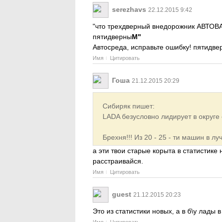
serezhavs
22.12.2015 9:42
"что трехдверный внедорожник АВТОВ
пятидверны
М"
Автосреда, исправьте ошибку! пятидве
Имя
Цитировать
Гоша
21.12.2015 20:29
Сибиряк пишет:
LADA безусловно лидирует в округе
Брехня!!! Из 20 - 25 - ти машин в л
а эти твои старые корыта в статистике 
расстраивайся.
Имя
Цитировать
guest
21.12.2015 20:23
Это из статистики новых, а в б\у лады 
Имя
Цитировать