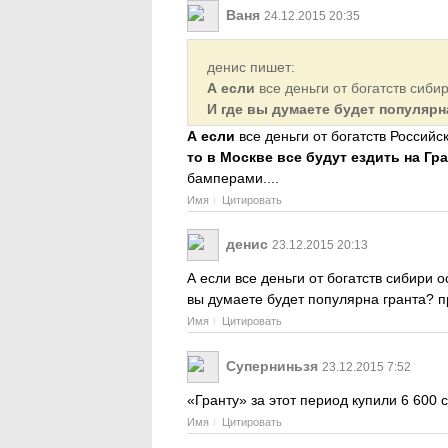
Ваня
24.12.2015 20:35
денис пишет:
А если
все деньги от богатств сибир
И где вы думаете будет популярн
А если
все деньги от богатств Российс
то в Москве все будут ездить на Гр
бамперами....
Имя
Цитировать
денис
23.12.2015 20:13
А если все деньги от богатств сибири о
вы думаете будет популярна гранта? 
Имя
Цитировать
Суперниньзя
23.12.2015 7:52
«Гранту» за этот период купили 6 600
Имя
Цитировать