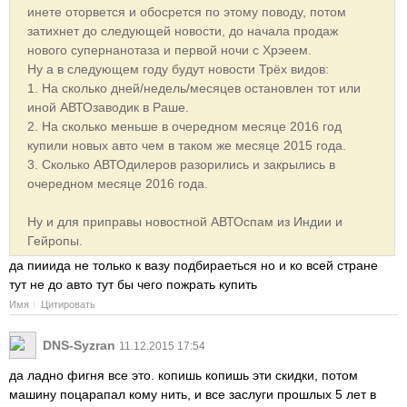
инете оторвется и обосрется по этому поводу, потом
затихнет до следующей новости, до начала продаж
нового супернанотаза и первой ночи с Хрэеем.
Ну а в следующем году будут новости Трёх видов:
1. На сколько дней/недель/месяцев остановлен тот или
иной АВТОзаводик в Раше.
2. На сколько меньше в очередном месяце 2016 год
купили новых авто чем в таком же месяце 2015 года.
3. Сколько АВТОдилеров разорились и закрылись в
очередном месяце 2016 года.
Ну и для приправы новостной АВТОспам из Индии и
Гейропы.
да пииида не только к вазу подбираеться но и ко всей стране
тут не до авто тут бы чего пожрать купить
Имя
Цитировать
DNS-Syzran
11.12.2015 17:54
да ладно фигня все это. копишь копишь эти скидки, потом
машину поцарапал кому нить, и все заслуги прошлых 5 лет в