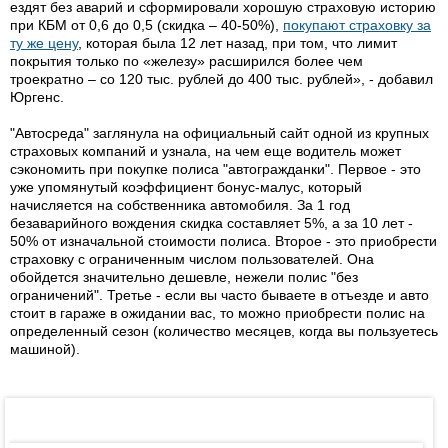
ездят без аварий и сформировали хорошую страховую историю
при КБМ от 0,6 до 0,5 (скидка – 40-50%),
покупают страховку за
ту же цену
, которая была 12 лет назад, при том, что лимит
покрытия только по «железу» расширился более чем
троекратно – со 120 тыс. рублей до 400 тыс. рублей», - добавил
Юргенс.
"Автосреда" заглянула на официальный сайт одной из крупных
страховых компаний и узнала, на чем еще водитель может
сэкономить при покупке полиса "автогражданки". Первое - это
уже упомянутый коэффициент бонус-малус, который
начисляется на собственника автомобиля. За 1 год
безаварийного вождения скидка составляет 5%, а за 10 лет -
50% от изначальной стоимости полиса. Второе - это приобрести
страховку с ограниченным числом пользователей. Она
обойдется значительно дешевле, нежели полис "без
ограничений". Третье - если вы часто бываете в отъезде и авто
стоит в гараже в ожидании вас, то можно приобрести полис на
определенный сезон (количество месяцев, когда вы пользуетесь
машиной).