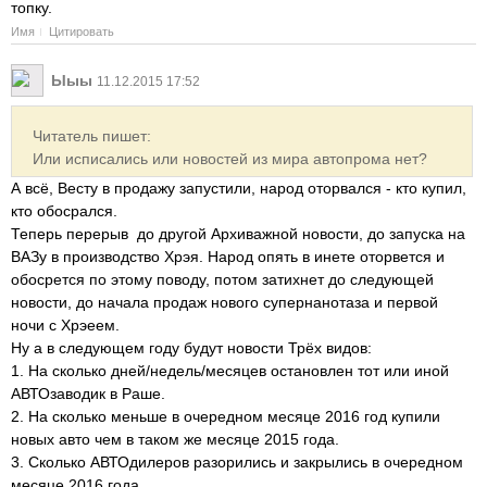
топку.
Имя
Цитировать
Ыыы
11.12.2015 17:52
Читатель пишет:
Или исписались или новостей из мира автопрома нет?
А всё, Весту в продажу запустили, народ оторвался - кто купил,
кто обосрался.
Теперь перерыв до другой Архиважной новости, до запуска на
ВАЗу в производство Хрэя. Народ опять в инете оторвется и
обосрется по этому поводу, потом затихнет до следующей
новости, до начала продаж нового супернанотаза и первой
ночи с Хрэеем.
Ну а в следующем году будут новости Трёх видов:
1. На сколько дней/недель/месяцев остановлен тот или иной
АВТОзаводик в Раше.
2. На сколько меньше в очередном месяце 2016 год купили
новых авто чем в таком же месяце 2015 года.
3. Сколько АВТОдилеров разорились и закрылись в очередном
месяце 2016 года.