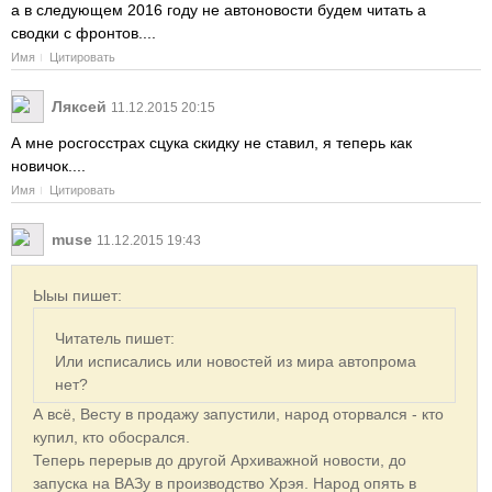
а в следующем 2016 году не автоновости будем читать а
сводки с фронтов....
Имя
Цитировать
Ляксей
11.12.2015 20:15
А мне росгосстрах сцука скидку не ставил, я теперь как
новичок....
Имя
Цитировать
muse
11.12.2015 19:43
Ыыы пишет:
Читатель пишет:
Или исписались или новостей из мира автопрома
нет?
А всё, Весту в продажу запустили, народ оторвался - кто
купил, кто обосрался.
Теперь перерыв до другой Архиважной новости, до
запуска на ВАЗу в производство Хрэя. Народ опять в