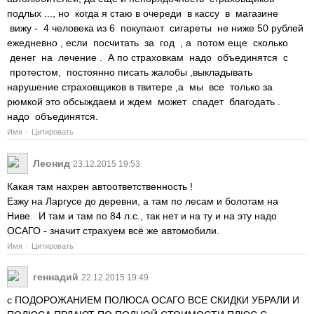
подлых ..., но когда я стаю в очереди в кассу в магазине
вижу - 4 человека из 6 покупают сигареты не ниже 50 рублей
ежедневно , если посчитать за год , а потом еще сколько
денег на лечение . А по страховкам надо объединятся с
протестом, постоянно писать жалобы ,выкладывать
нарушение страховщиков в твитере ,а мы все только за
рюмкой это обсыждаем и ждем может спадет благодать .
надо объединятся.
Имя
Цитировать
Леонид
23.12.2015 19:53
Какая там нахрен автоответственность !
Езжу на Ларгусе до деревни, а там по лесам и болотам на
Ниве. И там и там по 84 л.с., так нет и на ту и на эту надо
ОСАГО - значит страхуем всё же автомобили.
Имя
Цитировать
геннадий
22.12.2015 19:49
с ПОДОРОЖАНИЕМ ПОЛЮСА ОСАГО ВСЕ СКИДКИ УБРАЛИ И