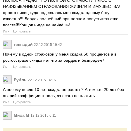
ПОЛЮСА ПРДАЮТ ПО ПОЛНОЙ СТОИМОСТИ ПЛЮС С
НАВЯЗЫВАНИЕМ СТРАХОВАНИЯ ЖИЗН7И И ИМУЩЕСТВА!
просто писец куда подевалась моя скидка одному богу
известно!!! Бардак полнейший при полном попустительстве
властей!Концов нигде не найдёшь!
Имя
Цитировать
геннадий
22.12.2015 19:42
Почему в одной страховой у меня скидка 50 процентов а в
росгосстрахе скидки нет что за бардак и безпредел7
Имя
Цитировать
Рубль
22.12.2015 14:16
А почему после 10 лет скидка не растет ? А тем кто 20 лет без
аварий коэффициент ноль, за осаго не платить.
Имя
Цитировать
Миха М
12.12.2015 6:11
...