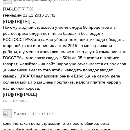
[TABLE][TR][TD]
геннадий
22.12.2015 19:42
[/TD][/TR][TR][TD]
Почему в одной страховой у меня скидка 50 процентов а в
росгосстрахе скидки нет что за бардак и безпредел7
РОСГОССТРАХ это самая убогая компания ,их надо обходить
стороной,та же история их летом 2015 на месяц лишали
работы, а у меня закончился полис я взял другой компании, так
ГОССТРАх мне сразу скидку с 50% до 35 снизили и в офисе
говорят жалуйтесь на сайт, народ уже отказывается от полюсов
,а чиновники вместо того чтобы наводить порядок вводят
камеры ,ПЛАТОНы,парковки,бензин Евро 5,а на самом деле
ослиная моча.Но машины покупайте, налоги платите,народ у
нас дойная корова.
[/TD][/TR][/TABLE]
Имя
Цитировать
Пилот
28.12.2015 1:07
конечно такая цена страховки -это просто обдираловка
автолюбителей, да еще и непорядочность страховщиков