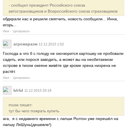
- сообщил президент Российского союза
автостраховщиков и Всероссийского союза страховщиков
обдирали нас и решили смягчить, новость сообщили... Инна,
игорь...
Имя
Цитировать
агромаразм
12.12.2015 1:02
Господа а что б с голоду не окочюрится картошку не пробовали
садить, или порося заводить, а может вы на необитаемом
острове в тихом океяне живёте где кроме хрена нихрена не
растёт.
Имя
Цитировать
ЫгЫ
11.12.2015 20:19
muse пишет:
тут бы чего пожрать купить
ага, я с недавнего времени с лапши Ролтон уже перешёл на
лапшу ЛяШунь(дешевле!)