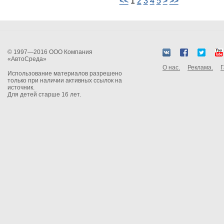
<<
1
2
3
4
5
>
>>
© 1997—2016 ООО Компания
«АвтоСреда»
О нас.
Реклама.
Г
Использование материалов разрешено
только при наличии активных ссылок на
источник.
Для детей старше 16 лет.