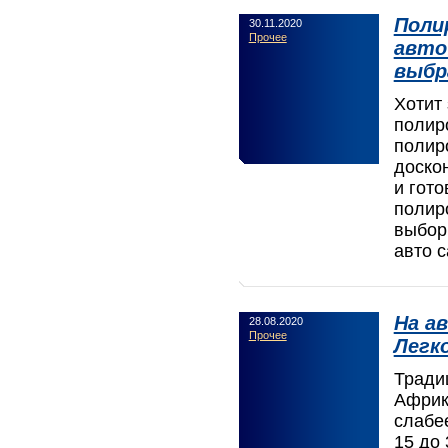
Поли
30.11.2020
Прочее
авто
выбр
Хотит 
полир
полир
доско
и гот
полир
выбор
авто 
На а
28.08.2020
Прочее
Легко
Тради
Африку
слабе
15 до 