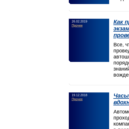
Как 
26.02.2019
Прочее
экза
пров
Все, ч
прове
автошк
поряд
знаний
вожде
Часы
19.12.2018
Прочее
вдох
Автом
прохо
компа