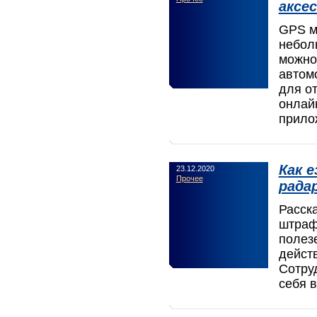
аксе
GPS м
небол
можно
автом
для о
онлай
прило
Как 
23.12.2020
Прочее
рада
Расск
штраф
полез
дейст
Сотру
себя в