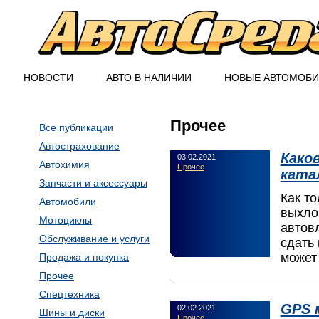
НОВОСТИ
АВТО В НАЛИЧИИ
НОВЫЕ АВТОМОБИ
Прочее
Все публикации
Автострахование
Како
03.02.2021
Автохимия
Прочее
ката
Запчасти и аксессуары
Как т
Автомобили
выхло
Мотоциклы
автов
Обслуживание и услуги
сдать 
может
Продажа и покупка
Прочее
Спецтехника
GPS 
02.02.2021
Шины и диски
Прочее