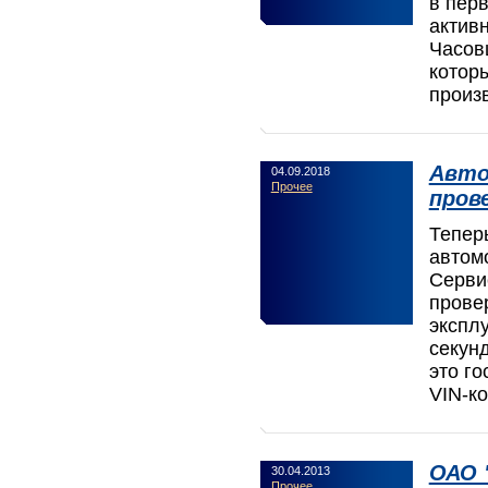
в пер
активн
Часов
котор
произ
Авто
04.09.2018
Прочее
пров
Тепер
автом
Серви
прове
экспл
секунд
это го
VIN-ко
ОАО 
30.04.2013
Прочее