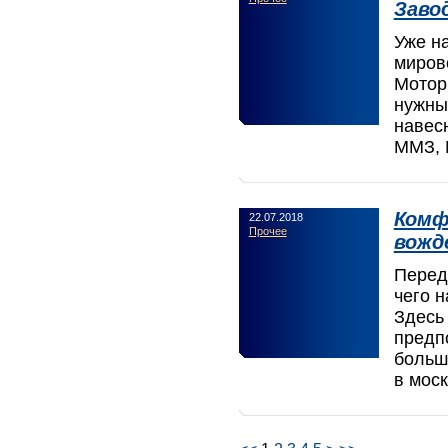
Заво
Уже н
миров
Мотор
нужны
навес
ММЗ, 
Комф
22.07.2018
Прочее
вожд
Перед 
чего н
Здесь 
предп
больш
в мос