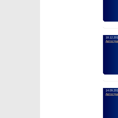
18.12.20
Автостр
14.09.20
Автостр