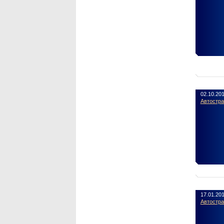
02.10.20
Автостр
17.01.20
Автостр