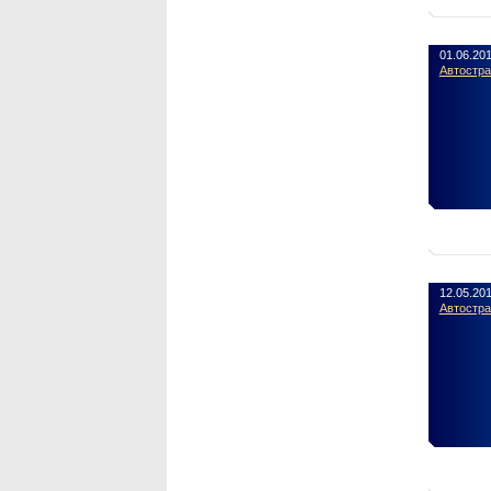
01.06.20
Автостр
12.05.20
Автостр