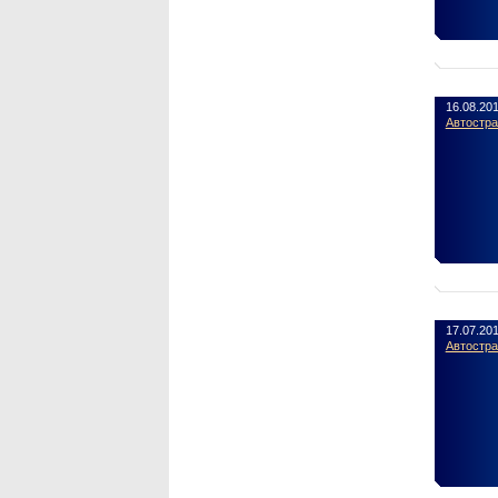
16.08.20
Автостр
17.07.20
Автостр