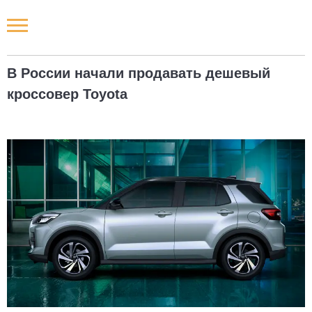
Новости РФ
В России начали продавать дешевый
Городские новости
кроссовер Toyota
Новости компаний
Наши мероприятия
Статьи