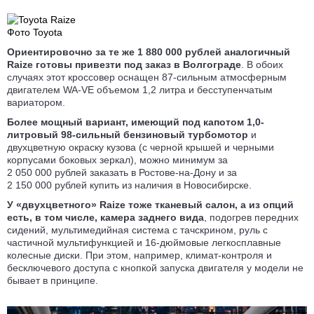
Фото Toyota
Ориентировочно за те же 1 880 000 рублей аналогичный
Raize готовы привезти под заказ в Волгограде
. В обоих
случаях этот кроссовер оснащен 87-сильным атмосферным
двигателем WA-VE объемом 1,2 литра и бесступенчатым
вариатором.
Более мощный вариант, имеющий под капотом 1,0-
литровый 98-сильный бензиновый турбомотор
и
двухцветную окраску кузова (с черной крышей и черными
корпусами боковых зеркал), можно минимум за
2 050 000 рублей заказать в Ростове-на-Дону и за
2 150 000 рублей купить из наличия в Новосибирске.
У «двухцветного» Raize тоже тканевый салон, а из опций
есть, в том числе, камера заднего вида
, подогрев передних
сидений, мультимедийная система с тачскрином, руль с
частичной мультифункцией и 16-дюймовые легкосплавные
колесные диски. При этом, например, климат-контроля и
бесключевого доступа с кнопкой запуска двигателя у модели не
бывает в принципе.