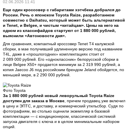
02.06.2026 11:41
Еще один кроссовер с габаритами хэтчбека добрался до
России. Речь о японском Toyota Raize, разработанном
совместно с Daihatsu, который может быть альтернативой
и Tenet, и Belgee, и чистым «китайцам». Цены на него на
одном из классифайдов стартуют от 1 880 000 рублей,
выяснили «Автоновости дня».
Для сравнения, компактный кроссовер Tenet T4 калужской
сборки, в мае получивший удлиненную версию под названием
T4L, даже в «прошлогодних» комплектациях стоит от
2 089 000 рублей. Его «одноклассник» белорусской сборки в
лице Belgee X50+ продается минимум за 2 319 990 рублей, а
копия Jaecoo J6 под российским брендом Jeland обойдется, по
меньшей мере, в 2 290 000 рублей.
Фото Toyota
За 1 880 000 рублей новый леворульный Toyota Raize
доступен для заказа в Москве
, причем продавец уже включил
в цену и ЭПТС, и доставку, и коммерческий утильсбор. Судя по
фотографиям, во столько оценили экземпляр в базовой
комплектации — с кондиционером, классической системой
запуска двигателя с ключа и в целом минимальным набором
опций.