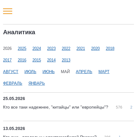
Новости РФ
Аналитика
Городские новости
2026
2025
2024
2023
2022
2021
2020
2018
Новости компаний
2017
2016
2015
2014
2013
Наши мероприятия
АВГУСТ
ИЮЛЬ
ИЮНЬ
МАЙ
АПРЕЛЬ
МАРТ
ФЕВРАЛЬ
ЯНВАРЬ
Статьи
25.05.2026
Кто все таки надежнее, "китайцы" или "европейцы"?
576
2
13.05.2026