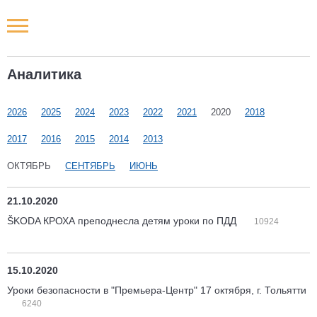
Новости РФ
Аналитика
Городские новости
2026
2025
2024
2023
2022
2021
2020
2018
Новости компаний
2017
2016
2015
2014
2013
Наши мероприятия
ОКТЯБРЬ
СЕНТЯБРЬ
ИЮНЬ
Статьи
21.10.2020
ŠKODA КРОХА преподнесла детям уроки по ПДД
10924
15.10.2020
Уроки безопасности в "Премьера-Центр" 17 октября, г. Тольятти
6240