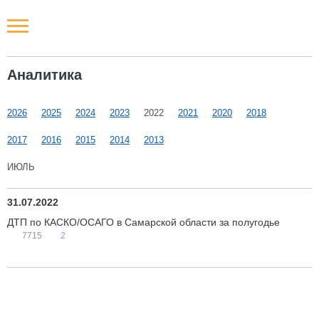
Новости РФ
Аналитика
Городские новости
2026
2025
2024
2023
2022
2021
2020
2018
Новости компаний
2017
2016
2015
2014
2013
Наши мероприятия
ИЮЛЬ
Статьи
31.07.2022
ДТП по КАСКО/ОСАГО в Самарской области за полугодье
7715
2