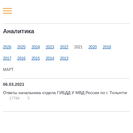
Новости РФ
Аналитика
Городские новости
2026
2025
2024
2023
2022
2021
2020
2018
Новости компаний
2017
2016
2015
2014
2013
Наши мероприятия
МАРТ
Статьи
06.03.2021
Ответы начальника отдела ГИБДД У МВД России по г. Тольятти
17788
3