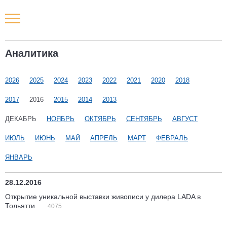
Новости РФ
Аналитика
Городские новости
2026
2025
2024
2023
2022
2021
2020
2018
Новости компаний
2017
2016
2015
2014
2013
Наши мероприятия
ДЕКАБРЬ
НОЯБРЬ
ОКТЯБРЬ
СЕНТЯБРЬ
АВГУСТ
ИЮЛЬ
ИЮНЬ
МАЙ
АПРЕЛЬ
МАРТ
ФЕВРАЛЬ
Статьи
ЯНВАРЬ
28.12.2016
Открытие уникальной выставки живописи у дилера LADA в
Тольятти
4075