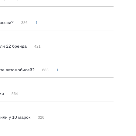
России?
386
1
или 22 бренда
421
рте автомобилей?
683
1
ами
564
или у 10 марок
326