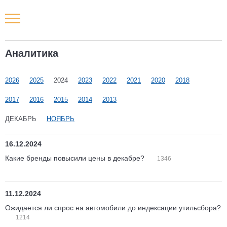
Новости РФ
Аналитика
Городские новости
2026
2025
2024
2023
2022
2021
2020
2018
Новости компаний
2017
2016
2015
2014
2013
Наши мероприятия
ДЕКАБРЬ
НОЯБРЬ
Статьи
16.12.2024
Какие бренды повысили цены в декабре?
1346
11.12.2024
Ожидается ли спрос на автомобили до индексации утильсбора?
1214