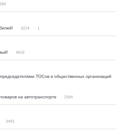
260
обилей!
3224
1
овый!
4818
с председателями ТОСов и общественных организаций
пожаров на автотранспорте
2594
3491