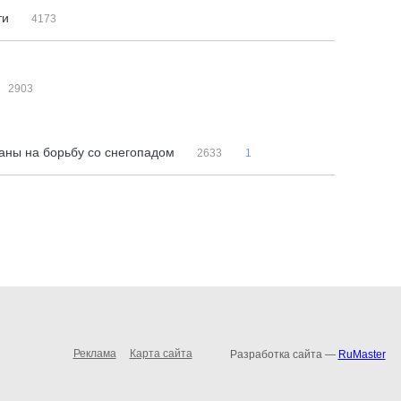
ти
4173
2903
аны на борьбу со снегопадом
2633
1
Реклама
Карта сайта
Разработка сайта —
RuMaster