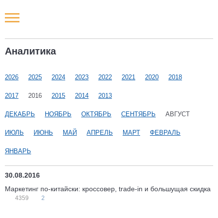
Новости РФ
Аналитика
Городские новости
2026
2025
2024
2023
2022
2021
2020
2018
Новости компаний
2017
2016
2015
2014
2013
Наши мероприятия
ДЕКАБРЬ
НОЯБРЬ
ОКТЯБРЬ
СЕНТЯБРЬ
АВГУСТ
ИЮЛЬ
ИЮНЬ
МАЙ
АПРЕЛЬ
МАРТ
ФЕВРАЛЬ
Статьи
ЯНВАРЬ
30.08.2016
Маркетинг по-китайски: кроссовер, trade-in и большущая скидка
4359
2