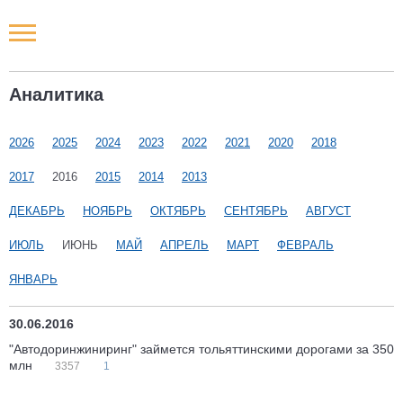
Новости РФ
Аналитика
Городские новости
2026
2025
2024
2023
2022
2021
2020
2018
Новости компаний
2017
2016
2015
2014
2013
Наши мероприятия
ДЕКАБРЬ
НОЯБРЬ
ОКТЯБРЬ
СЕНТЯБРЬ
АВГУСТ
ИЮЛЬ
ИЮНЬ
МАЙ
АПРЕЛЬ
МАРТ
ФЕВРАЛЬ
Статьи
ЯНВАРЬ
30.06.2016
"Автодоринжиниринг" займется тольяттинскими дорогами за 350
млн
3357
1