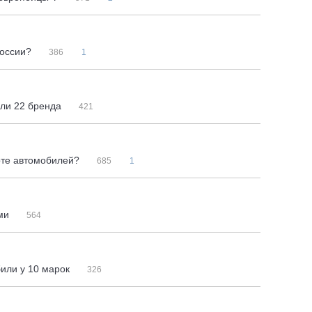
России?
386
1
или 22 бренда
421
рте автомобилей?
685
1
ами
564
или у 10 марок
326