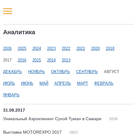
Новости РФ
Аналитика
Городские новости
2026
2025
2024
2023
2022
2021
2020
2018
Новости компаний
2017
2016
2015
2014
2013
Наши мероприятия
ДЕКАБРЬ
НОЯБРЬ
ОКТЯБРЬ
СЕНТЯБРЬ
АВГУСТ
ИЮЛЬ
ИЮНЬ
МАЙ
АПРЕЛЬ
МАРТ
ФЕВРАЛЬ
Статьи
ЯНВАРЬ
31.08.2017
Уникальный Аэроклининг Сухой Туман в Самаре
5036
Выставка MOTOREXPO 2017
3852