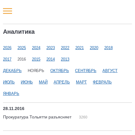
Новости РФ
Аналитика
Городские новости
2026
2025
2024
2023
2022
2021
2020
2018
Новости компаний
2017
2016
2015
2014
2013
Наши мероприятия
ДЕКАБРЬ
НОЯБРЬ
ОКТЯБРЬ
СЕНТЯБРЬ
АВГУСТ
ИЮЛЬ
ИЮНЬ
МАЙ
АПРЕЛЬ
МАРТ
ФЕВРАЛЬ
Статьи
ЯНВАРЬ
28.11.2016
Прокуратура Тольятти разъясняет
3260