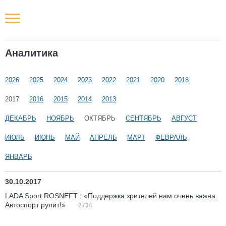
Новости РФ
Аналитика
Городские новости
2026
2025
2024
2023
2022
2021
2020
2018
Новости компаний
2017
2016
2015
2014
2013
Наши мероприятия
ДЕКАБРЬ
НОЯБРЬ
ОКТЯБРЬ
СЕНТЯБРЬ
АВГУСТ
ИЮЛЬ
ИЮНЬ
МАЙ
АПРЕЛЬ
МАРТ
ФЕВРАЛЬ
Статьи
ЯНВАРЬ
30.10.2017
LADA Sport ROSNEFT : «Поддержка зрителей нам очень важна.
Автоспорт рулит!»
2734